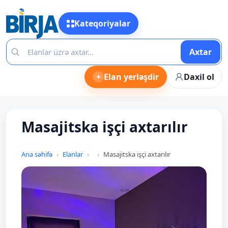
Kateqoriyalar
Axtar
+
Elan yerləşdir
Daxil ol
Masajitska işçi axtarılır
Ana səhifə
Elanlar
Masajitska işçi axtarılır