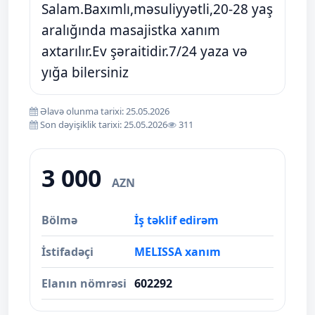
Salam.Baxımlı,məsuliyyətli,20-28 yaş
aralığında masajistka xanım
axtarılır.Ev şəraitidir.7/24 yaza və
yığa bilersiniz
Əlavə olunma tarixi: 25.05.2026
Son dəyişiklik tarixi: 25.05.2026
311
3 000
AZN
Bölmə
İş təklif edirəm
İstifadəçi
MELISSA xanım
Elanın nömrəsi
602292