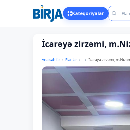
Kateqoriyalar
İcarəyə zirzəmi, m.N
Ana səhifə
Elanlar
İcarəyə zirzəmi, m.Niza