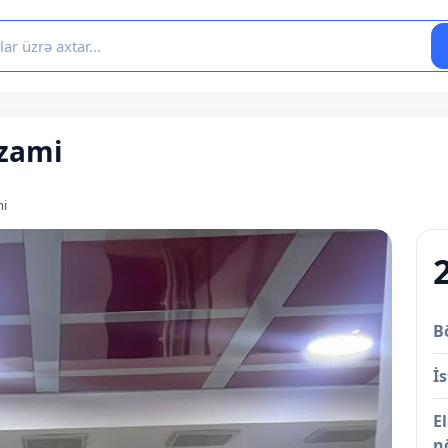
izami
mi
B
İs
E
n