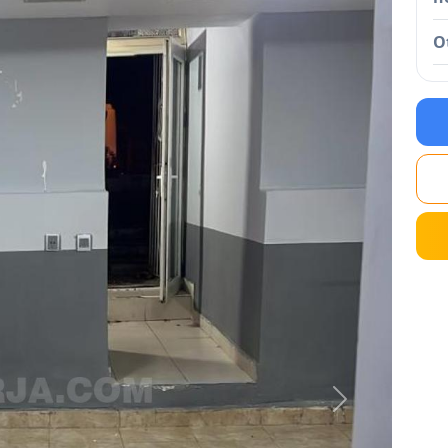
O
Next