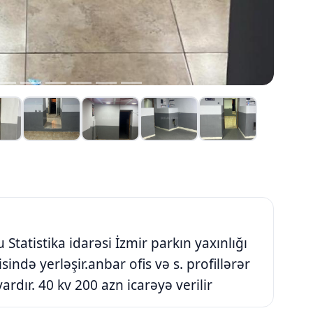
tatistika idarəsi İzmir parkın yaxınlığı
ində yerləşir.anbar ofis və s. profillərər
vardır. 40 kv 200 azn icarəyə verilir