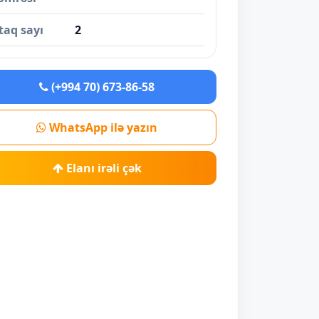
taq sayı
2
(+994 70) 673-86-58
WhatsApp ilə yazın
Elanı irəli çək