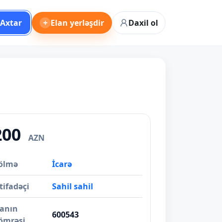
Axtar
+
Elan yerləşdir
Daxil ol
200
AZN
ölmə
İcarə
tifadəçi
Sahil sahil
lanın
600543
ömrəsi