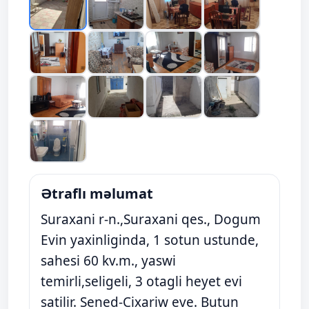
Ətraflı məlumat
Suraxani r-n.,Suraxani qes., Dogum
Evin yaxinliginda, 1 sotun ustunde,
sahesi 60 kv.m., yaswi
temirli,seligeli, 3 otagli heyet evi
satilir. Sened-Cixariw eve. Butun