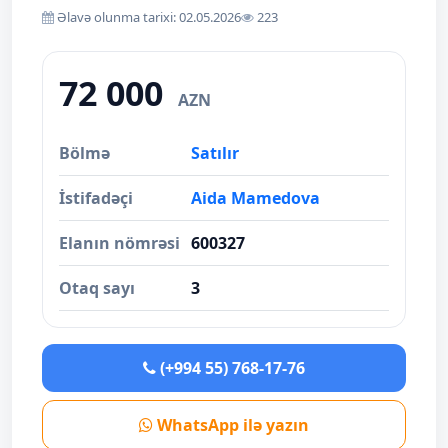
Əlavə olunma tarixi: 02.05.2026
223
72 000
AZN
Bölmə
Satılır
İstifadəçi
Aida Mamedova
Elanın nömrəsi
600327
Otaq sayı
3
(+994 55) 768-17-76
WhatsApp ilə yazın