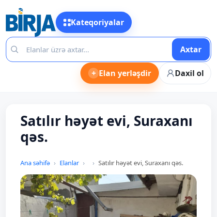
Kateqoriyalar
Axtar
+
Elan yerləşdir
Daxil ol
Satılır həyət evi, Suraxanı
qəs.
Ana səhifə
Elanlar
Satılır həyət evi, Suraxanı qəs.