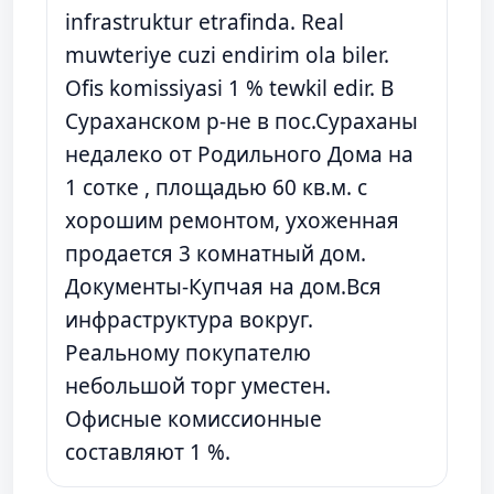
infrastruktur etrafinda. Real
muwteriye cuzi endirim ola biler.
Ofis komissiyasi 1 % tewkil edir. В
Сураханском р-не в пос.Сураханы
недалеко от Родильного Дома на
1 сотке , площадью 60 кв.м. с
хорошим ремонтом, ухоженная
продается 3 комнатный дом.
Документы-Купчая на дом.Вся
инфраструктура вокруг.
Реальному покупателю
небольшой торг уместен.
Офисные комиссионные
составляют 1 %.