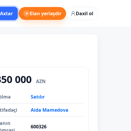
Axtar
+
Elan yerləşdir
Daxil ol
350 000
AZN
ölmə
Satılır
tifadəçi
Aida Mamedova
lanın
600326
ömrəsi