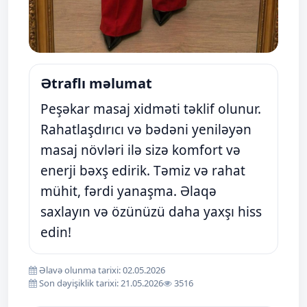
Ətraflı məlumat
Peşəkar masaj xidməti təklif olunur.
Rahatlaşdırıcı və bədəni yeniləyən
masaj növləri ilə sizə komfort və
enerji bəxş edirik. Təmiz və rahat
mühit, fərdi yanaşma. Əlaqə
saxlayın və özünüzü daha yaxşı hiss
edin!
Əlavə olunma tarixi: 02.05.2026
Son dəyişiklik tarixi: 21.05.2026
3516