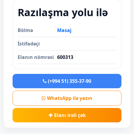
Razılaşma yolu ilə
Bölmə
Masaj
İstifadəçi
Elanın nömrəsi
600313
(+994 51) 355-37-90
WhatsApp ilə yazın
Elanı irəli çək