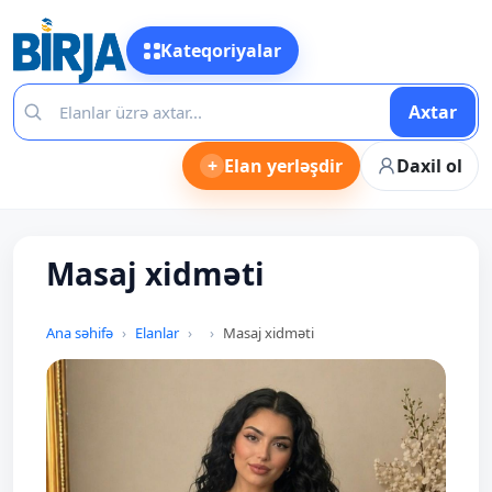
Kateqoriyalar
Axtar
+
Elan yerləşdir
Daxil ol
Masaj xidməti
Ana səhifə
Elanlar
Masaj xidməti