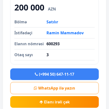
200 000
AZN
Bölmə
Satılır
İstifadəçi
Ramin Mammadov
Elanın nömrəsi
600293
Otaq sayı
3
(+994 50) 647-11-17
WhatsApp ilə yazın
Elanı irəli çək