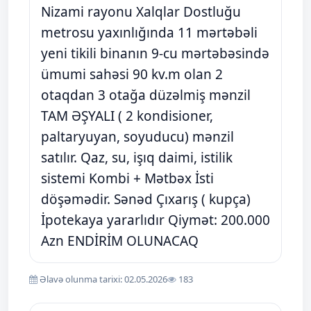
Nizami rayonu Xalqlar Dostluğu
metrosu yaxınlığında 11 mərtəbəli
yeni tikili binanın 9-cu mərtəbəsində
ümumi sahəsi 90 kv.m olan 2
otaqdan 3 otağa düzəlmiş mənzil
TAM ƏŞYALI ( 2 kondisioner,
paltaryuyan, soyuducu) mənzil
satılır. Qaz, su, işıq daimi, istilik
sistemi Kombi + Mətbəx İsti
döşəmədir. Sənəd Çıxarış ( kupça)
İpotekaya yararlıdır Qiymət: 200.000
Azn ENDİRİM OLUNACAQ
Əlavə olunma tarixi: 02.05.2026
183