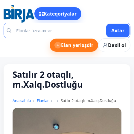
Kateqoriyalar
Axtar
+
Elan yerləşdir
Daxil ol
Satılır 2 otaqlı,
m.Xalq.Dostluğu
Ana səhifə
Elanlar
Satılır 2 otaqlı, m.Xalq.Dostluğu