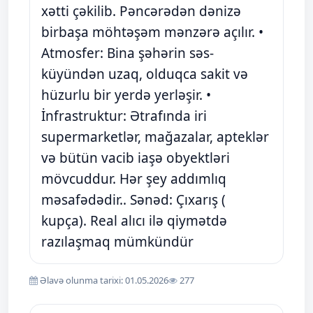
xətti çəkilib. Pəncərədən dənizə
birbaşa möhtəşəm mənzərə açılır. •
Atmosfer: Bina şəhərin səs-
küyündən uzaq, olduqca sakit və
hüzurlu bir yerdə yerləşir. •
İnfrastruktur: Ətrafında iri
supermarketlər, mağazalar, apteklər
və bütün vacib iaşə obyektləri
mövcuddur. Hər şey addımlıq
məsafədədir.. Sənəd: Çıxarış (
kupça). Real alıcı ilə qiymətdə
razılaşmaq mümkündür
Əlavə olunma tarixi: 01.05.2026
277