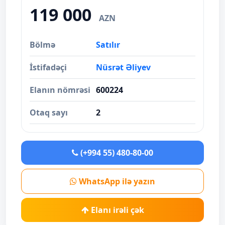
119 000
AZN
Bölmə
Satılır
İstifadəçi
Nüsrət Əliyev
Elanın nömrəsi
600224
Otaq sayı
2
(+994 55) 480-80-00
WhatsApp ilə yazın
Elanı irəli çək