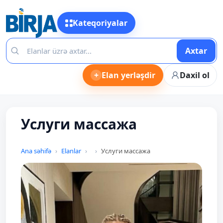
Kateqoriyalar
Axtar
+
Elan yerləşdir
Daxil ol
Услуги массажа
Ana səhifə
Elanlar
Услуги массажа