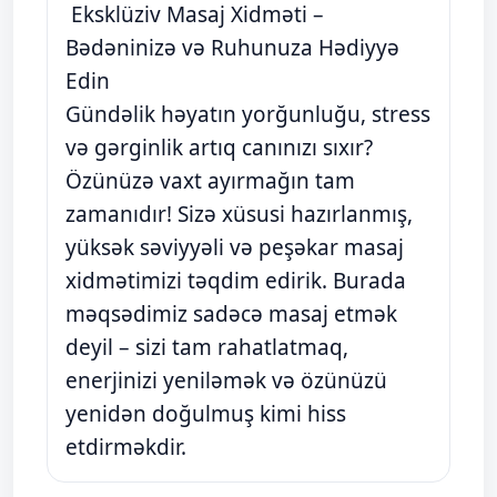
Eksklüziv Masaj Xidməti –
Bədəninizə və Ruhunuza Hədiyyə
Edin
Gündəlik həyatın yorğunluğu, stress
və gərginlik artıq canınızı sıxır?
Özünüzə vaxt ayırmağın tam
zamanıdır! Sizə xüsusi hazırlanmış,
yüksək səviyyəli və peşəkar masaj
xidmətimizi təqdim edirik. Burada
məqsədimiz sadəcə masaj etmək
deyil – sizi tam rahatlatmaq,
enerjinizi yeniləmək və özünüzü
yenidən doğulmuş kimi hiss
etdirməkdir.