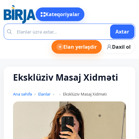
Kateqoriyalar
Axtar
+
Elan yerləşdir
Daxil ol
Eksklüziv Masaj Xidməti
Ana səhifə
Elanlar
Eksklüziv Masaj Xidməti