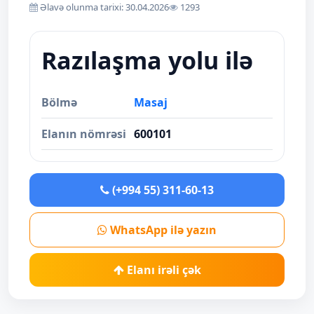
Əlavə olunma tarixi: 30.04.2026
1293
Razılaşma yolu ilə
Bölmə
Masaj
Elanın nömrəsi
600101
(+994 55) 311-60-13
WhatsApp ilə yazın
Elanı irəli çək