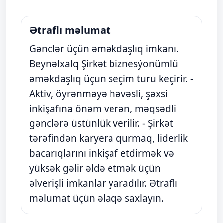
Ətraflı məlumat
Gənclər üçün əməkdaşlıq imkanı.
Beynəlxalq Şirkət biznesýonümlü
əməkdaşlıq üçun seçim turu keçirir. -
Aktiv, öyrənməyə həvəsli, şəxsi
inkişafına önəm verən, məqsədli
gənclərə üstünlük verilir. - Şirkət
tərəfindən karyera qurmaq, liderlik
bacarıqlarını inkişaf etdirmək və
yüksək gəlir əldə etmək üçün
əlverişli imkanlar yaradılır. Ətraflı
məlumat üçün əlaqə saxlayın.