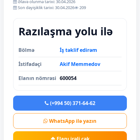
Əlavə olunma tarixi: 30.04.2026
Son dəyişiklik tarixi: 30.04.2026
209
Razılaşma yolu ilə
Bölmə
İş təklif edirəm
İstifadəçi
Akif Memmedov
Elanın nömrəsi
600054
(+994 50) 371-64-62
WhatsApp ilə yazın
Elanı irəli çək