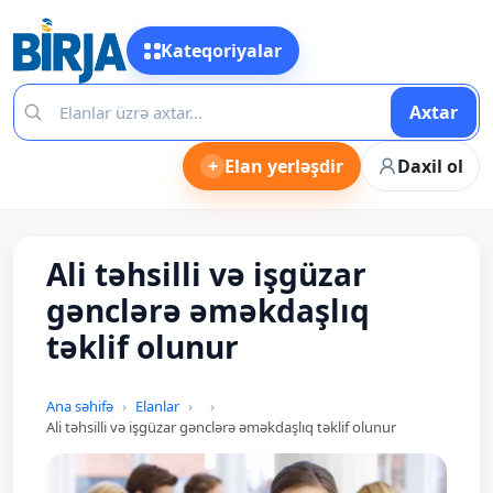
Kateqoriyalar
Axtar
+
Elan yerləşdir
Daxil ol
Ali təhsilli və işgüzar
gənclərə əməkdaşlıq
təklif olunur
Ana səhifə
Elanlar
Ali təhsilli və işgüzar gənclərə əməkdaşlıq təklif olunur