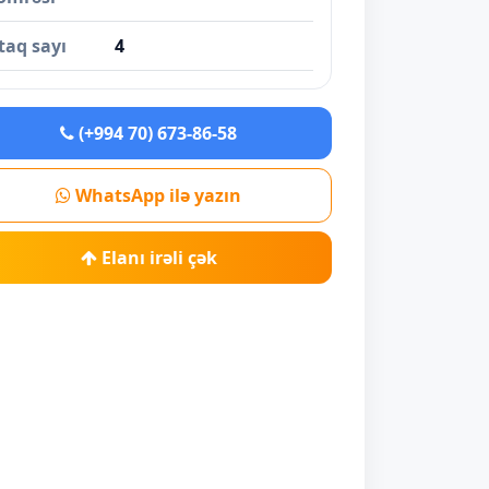
taq sayı
4
(+994 70) 673-86-58
WhatsApp ilə yazın
Elanı irəli çək