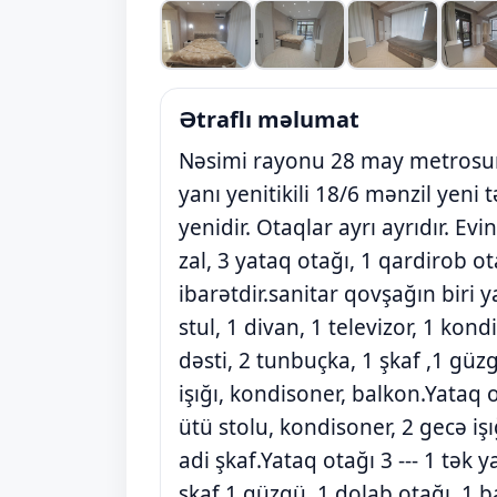
Ətraflı məlumat
Nəsimi rayonu 28 may metrosunu
yanı yenitikili 18/6 mənzil yeni
yenidir. Otaqlar ayrı ayrıdır. E
zal, 3 yataq otağı, 1 qardirob o
ibarətdir.sanitar qovşağın biri ya
stul, 1 divan, 1 televizor, 1 kond
dəsti, 2 tunbuçka, 1 şkaf ,1 güzg
işığı, kondisoner, balkon.Yataq o
ütü stolu, kondisoner, 2 gecə işı
adi şkaf.Yataq otağı 3 --- 1 tək y
şkaf,1 güzgü, 1 dolab otağı, 1 ba