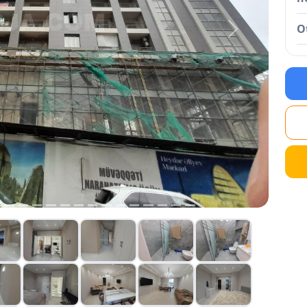
O
Next