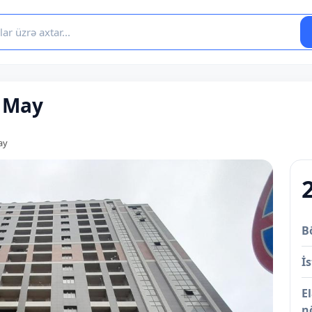
8 May
ay
B
İs
E
n