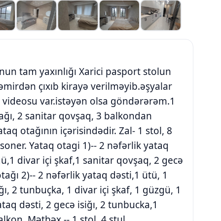
n tam yaxınlığı Xarici pasport stolun
 təmirdən çıxıb kirayə verilməyib.əşyalar
vin videosu var.istəyən olsa göndərərəm.1
tağı, 2 sanitar qovşaq, 3 balkondan
taq otağının içərisindədir. Zal- 1 stol, 8
isoner. Yataq otagi 1)-- 2 nəfərlik yataq
ü,1 divar içi şkaf,1 sanitar qovşaq, 2 gecə
tağı 2)-- 2 nəfərlik yataq dəsti,1 ütü, 1
ğı, 2 tunbuçka, 1 divar içi şkaf, 1 güzgü, 1
ataq dəsti, 2 gecə isiğı, 2 tunbucka,1
lkon. Mətbəx -- 1 stol, 4 stul,