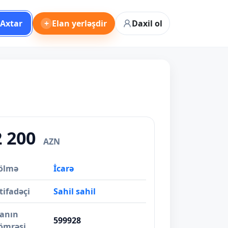
Axtar
+
Elan yerləşdir
Daxil ol
2 200
AZN
ölmə
İcarə
tifadəçi
Sahil sahil
lanın
599928
ömrəsi