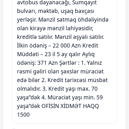
avtobus dayanacağı, Sumqayıt
bulvarı, məktəb, uşaq baxçası
yerləşir. Mənzil satmaq öhdəliyində
olan kirayə mənzil lahiyəsidir,
kreditlə satılır. Mənzil əşyalı satılır.
İlkin ödəniş – 22 000 Azn Kredit
Müddəti – 23 il 5 ay qalır Aylıq
ödəniş: 371 Azn Şərtlər : 1. Yalnız
rəsmi gəliri olan şəxslər müraciət
edə bilər 2. Kredit tarixcəsi müsbət
olmalıdır. 3. Kredit yaşı max. 70
yaşa”dək 4. Müraciət yaşı min. 59
yaşa”dək OFİSİN XİDMƏT HAQQ
1500