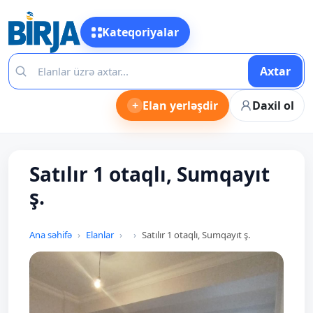
Kateqoriyalar
Axtar
+
Elan yerləşdir
Daxil ol
Satılır 1 otaqlı, Sumqayıt
ş.
Ana səhifə
Elanlar
Satılır 1 otaqlı, Sumqayıt ş.