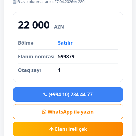
Əlavə olunma tarixi: 27.04.2026
280
22 000
AZN
Bölmə
Satılır
Elanın nömrəsi
599879
Otaq sayı
1
(+994 10) 234-44-77
WhatsApp ilə yazın
Elanı irəli çək