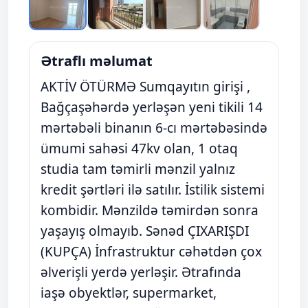
Ətraflı məlumat
AKTİV ÖTÜRMƏ Sumqayıtın girişi ,
Bağçaşəhərdə yerləşən yeni tikili 14
mərtəbəli binanın 6-cı mərtəbəsində
ümumi sahəsi 47kv olan, 1 otaq
studia tam təmirli mənzil yalnız
kredit şərtləri ilə satılır. İstilik sistemi
kombidir. Mənzildə təmirdən sonra
yaşayış olmayıb. Sənəd ÇIXARIŞDI
(KUPÇA) İnfrastruktur cəhətdən çox
əlverişli yerdə yerləşir. Ətrafında
iaşə obyektlər, supermarket,