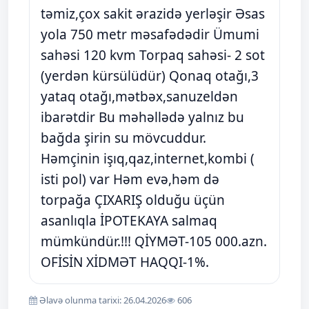
təmiz,çox sakit ərazidə yerləşir Əsas
yola 750 metr məsafədədir Ümumi
sahəsi 120 kvm Torpaq sahəsi- 2 sot
(yerdən kürsülüdür) Qonaq otağı,3
yataq otağı,mətbəx,sanuzeldən
ibarətdir Bu məhəllədə yalnız bu
bağda şirin su mövcuddur.
Həmçinin işıq,qaz,internet,kombi (
isti pol) var Həm evə,həm də
torpağa ÇIXARIŞ olduğu üçün
asanlıqla İPOTEKAYA salmaq
mümkündür.!!! QİYMƏT-105 000.azn.
OFİSİN XİDMƏT HAQQI-1%.
Əlavə olunma tarixi: 26.04.2026
606