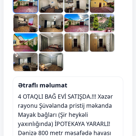
Ətraflı məlumat
4 OTAQLI BAĞ EVİ SATIŞDA.!!! Xəzər
rayonu Şüvəlanda pristij məkanda
Mayak bağları (Şir heykəli
yaxınlığında) İPOTEKAYA YARARLI!
Dənizə 800 metr məsafədə havası