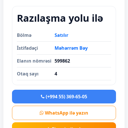
Razılaşma yolu ilə
Bölmə
Satılır
İstifadəçi
Məhərrəm Bəy
Elanın nömrəsi
599862
Otaq sayı
4
(+994 55) 369-65-05
WhatsApp ilə yazın