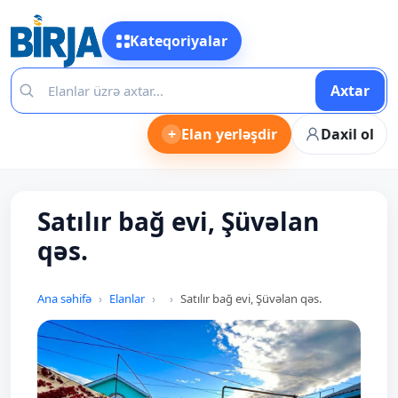
Kateqoriyalar
Axtar
+
Elan yerləşdir
Daxil ol
Satılır bağ evi, Şüvəlan
qəs.
Ana səhifə
Elanlar
Satılır bağ evi, Şüvəlan qəs.