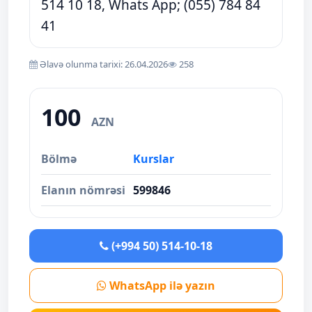
514 10 18, Whats App; (055) 784 84
41
Əlavə olunma tarixi: 26.04.2026
258
100
AZN
Bölmə
Kurslar
Elanın nömrəsi
599846
(+994 50) 514-10-18
WhatsApp ilə yazın