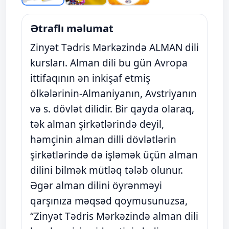
Ətraflı məlumat
Zinyət Tədris Mərkəzində ALMAN dili
kursları. Alman dili bu gün Avropa
ittifaqının ən inkişaf etmiş
ölkələrinin-Almaniyanın, Avstriyanın
və s. dövlət dilidir. Bir qayda olaraq,
tək alman şirkətlərində deyil,
həmçinin alman dilli dövlətlərin
şirkətlərində də işləmək üçün alman
dilini bilmək mütləq tələb olunur.
Əgər alman dilini öyrənməyi
qarşınıza məqsəd qoymusunuzsa,
“Zinyət Tədris Mərkəzində alman dili