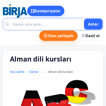
Kateqoriyalar
Axtar
+
Elan yerləşdir
Daxil ol
Alman dili kursları
Ana səhifə
Elanlar
Alman dili kursları