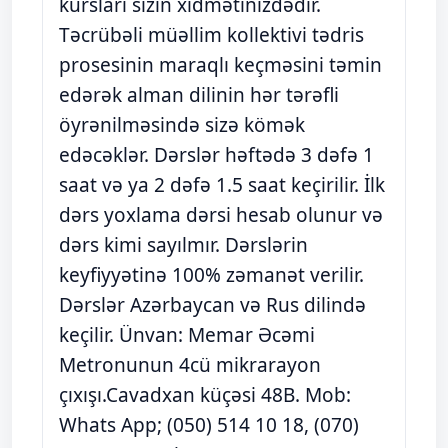
kursları sizin xidmətinizdədir.
Təcrübəli müəllim kollektivi tədris
prosesinin maraqlı keçməsini təmin
edərək alman dilinin hər tərəfli
öyrənilməsində sizə kömək
edəcəklər. Dərslər həftədə 3 dəfə 1
saat və ya 2 dəfə 1.5 saat keçirilir. İlk
dərs yoxlama dərsi hesab olunur və
dərs kimi sayılmır. Dərslərin
keyfiyyətinə 100% zəmanət verilir.
Dərslər Azərbaycan və Rus dilində
keçilir. Ünvan: Memar Əcəmi
Metronunun 4cü mikrarayon
çıxışı.Cavadxan küçəsi 48B. Mob:
Whats App; (050) 514 10 18, (070)