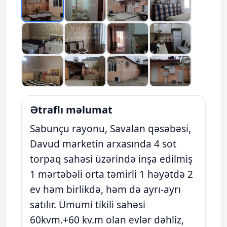
Ətraflı məlumat
Sabunçu rayonu, Savalan qəsəbəsi,
Davud marketin arxasında 4 sot
torpaq sahəsi üzərində inşa edilmiş
1 mərtəbəli orta təmirli 1 həyətdə 2
ev həm birlikdə, həm də ayrı-ayrı
satılır. Ümumi tikili sahəsi
60kvm.+60 kv.m olan evlər dəhliz,