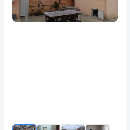
Prev
Next