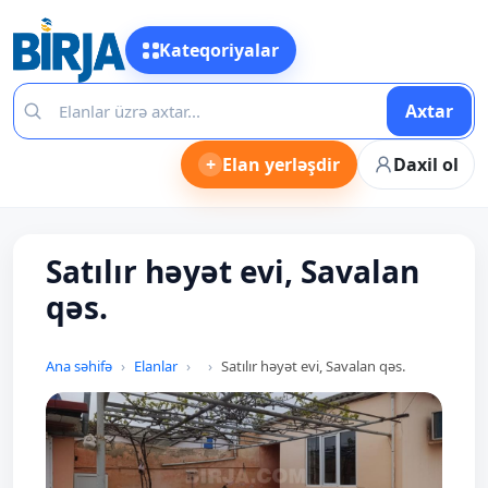
Kateqoriyalar
Axtar
+
Elan yerləşdir
Daxil ol
Satılır həyət evi, Savalan
qəs.
Ana səhifə
Elanlar
Satılır həyət evi, Savalan qəs.