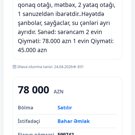
qonaq otağı, mətbəx, 2 yataq otağı,
1 sanuzeldən ibarətdir..Həyətdə
şanbolar, sayğaclar, su çənləri ayrı
ayrıdır. Sənəd: sərəncam 2 evin
Qiyməti: 78.000 azn 1 evin Qiyməti:
45.000 azn
Əlavə olunma tarixi: 24.04.2026
831
78 000
AZN
Bölmə
Satılır
İstifadəçi
Bahar Əmlak
Elanın nömrəsi
599742