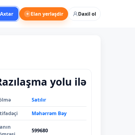
Axtar
+
Elan yerləşdir
Daxil ol
Razılaşma yolu ilə
ölmə
Satılır
tifadəçi
Məhərrəm Bəy
lanın
599680
ömrəsi