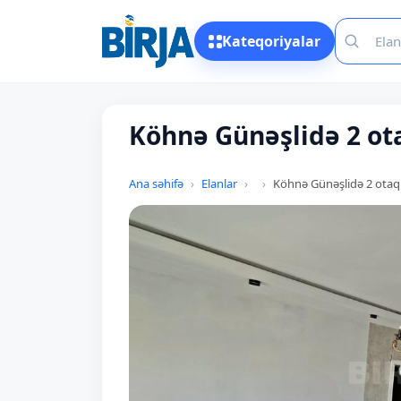
Kateqoriyalar
Köhnə Günəşlidə 2 ota
Ana səhifə
Elanlar
Köhnə Günəşlidə 2 otaqlı