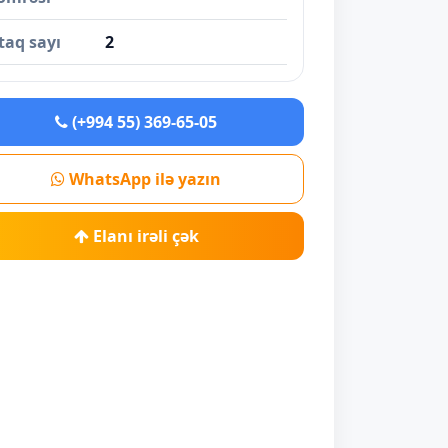
taq sayı
2
(+994 55) 369-65-05
WhatsApp ilə yazın
Elanı irəli çək