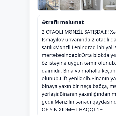
Ətraflı məlumat
2 OTAQLI MƏNZİL SATIŞDA.!!! Xə
İsmayılov ünvanında 2 otaqlı q
satılır.Mənzil Leninqrad lahiyəli
mərtəbəsindədir.Orta blokda yer
öz istəyinə uyğun təmir olunub.Q
daimidir. Bina və məhəllə keçən 
olunub.Lift yenilənib.Binanın ya
binaya yaxın bir neçə bağça, mə
yerləşir.Binanın yaxınlığından
gedir.Mənzilin sənədi qaydasında
OFİSİN XİDMƏT HAQQI-1%