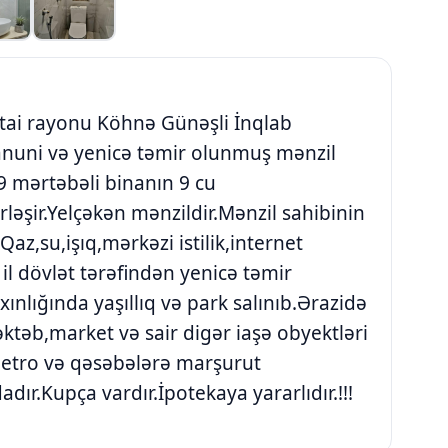
tai rayonu Köhnə Günəşli İnqlab
anuni və yenicə təmir olunmuş mənzil
 9 mərtəbəli binanın 9 cu
ləşir.Yelçəkən mənzildir.Mənzil sahibinin
az,su,işıq,mərkəzi istilik,internet
il dövlət tərəfindən yenicə təmir
xınlığında yaşıllıq və park salınıb.Ərazidə
ktəb,market və sair digər iaşə obyektləri
 metro və qəsəbələrə marşurut
dır.Kupça vardır.İpotekaya yararlıdır.!!!