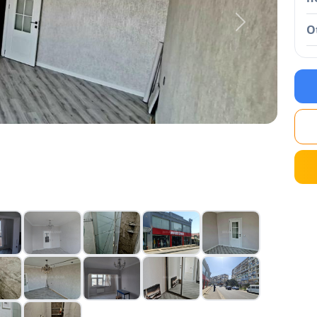
Next
O