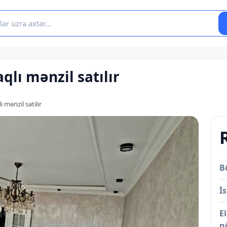
qlı mənzil satılır
 mənzil satılır
B
İs
E
n