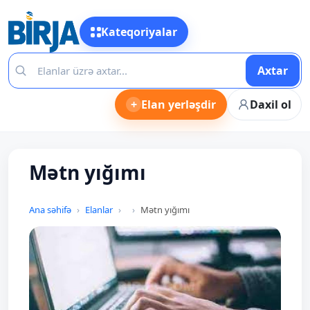
Kateqoriyalar
Axtar
+
Elan yerləşdir
Daxil ol
Mətn yığımı
Ana səhifə
Elanlar
Mətn yığımı