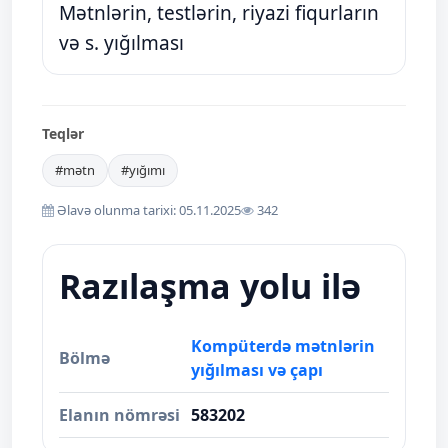
Mətnlərin, testlərin, riyazi fiqurların
və s. yığılması
Teqlər
#mətn
#yığımı
Əlavə olunma tarixi: 05.11.2025
342
Razılaşma yolu ilə
Kompüterdə mətnlərin
Bölmə
yığılması və çapı
Elanın nömrəsi
583202