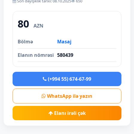
Son dəyişiklik tarixi: 08.10.2025
650
80
AZN
Bölmə
Masaj
Elanın nömrəsi
580439
(+994 55) 674-67-99
WhatsApp ilə yazın
Elanı irəli çək