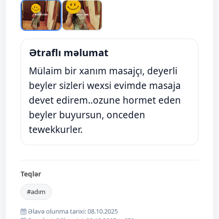
Ətraflı məlumat
Mülaim bir xanım masajçı, deyerli
beyler sizleri wexsi evimde masaja
devet edirem..ozune hormet eden
beyler buyursun, onceden
tewekkurler.
Teqlər
#adım
Əlavə olunma tarixi: 08.10.2025