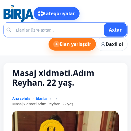
Kateqoriyalar
Axtar
+
Elan yerləşdir
Daxil ol
Masaj xidməti.Adım
Reyhan. 22 yaş.
Ana səhifə
Elanlar
Masaj xidməti.Adım Reyhan. 22 yaş.