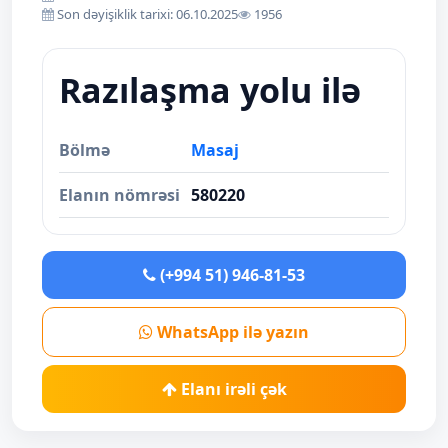
Son dəyişiklik tarixi: 06.10.2025
1956
Razılaşma yolu ilə
Bölmə
Masaj
Elanın nömrəsi
580220
(+994 51) 946-81-53
WhatsApp ilə yazın
Elanı irəli çək