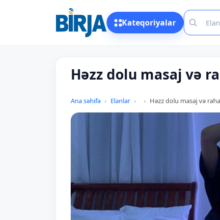
Kateqoriyalar
Həzz dolu masaj və ra
Ana səhifə
Elanlar
Həzz dolu masaj və rahat