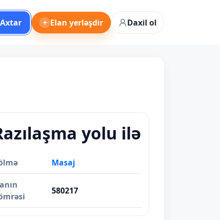
Axtar
+
Elan yerləşdir
Daxil ol
Razılaşma yolu ilə
ölmə
Masaj
lanın
580217
ömrəsi