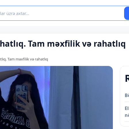
hatlıq. Tam məxfilik və rahatlıq
lıq. Tam məxfilik və rahatlıq
B
E
n