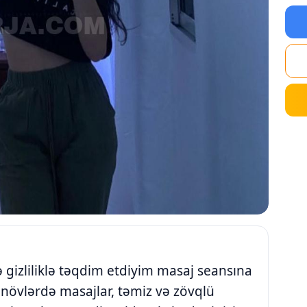
ə gizliliklə təqdim etdiyim masaj seansına
 növlərdə masajlar, təmiz və zövqlü