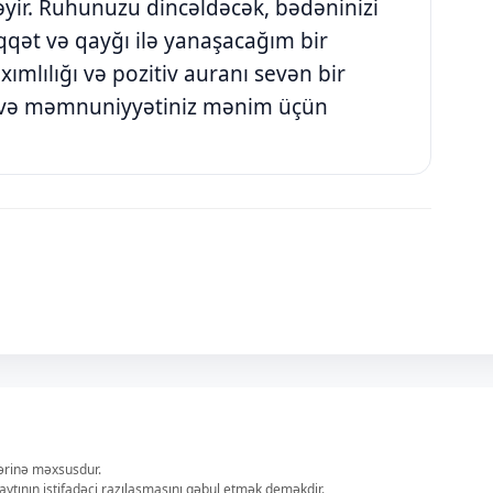
ləyir. Ruhunuzu dincəldəcək, bədəninizi
iqqət və qayğı ilə yanaşacağım bir
ımlılığı və pozitiv auranı sevən bir
 və məmnuniyyətiniz mənim üçün
lərinə məxsusdur.
aytının istifadəçi razılaşmasını qəbul etmək deməkdir.