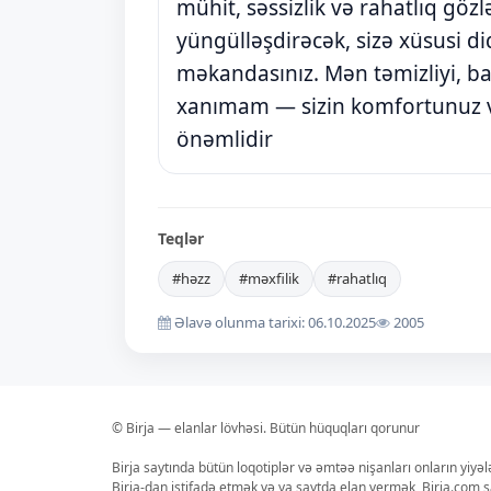
mühit, səssizlik və rahatlıq göz
yüngülləşdirəcək, sizə xüsusi d
məkandasınız. Mən təmizliyi, bax
xanımam — sizin komfortunuz
önəmlidir
Teqlər
#həzz
#məxfilik
#rahatlıq
Əlavə olunma tarixi: 06.10.2025
2005
© Birja — elanlar lövhəsi. Bütün hüquqları qorunur
Birja saytında bütün loqotiplər və əmtəə nişanları onların yiyə
Birja-dan istifadə etmək və ya saytda elan vermək, Birja.com s