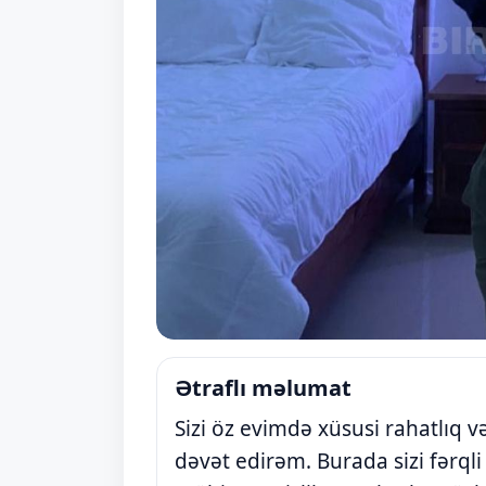
Ətraflı məlumat
Sizi öz evimdə xüsusi rahatlıq v
dəvət edirəm. Burada sizi fərqli