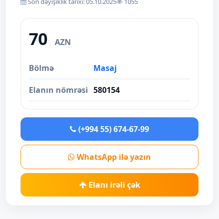
Son dəyişiklik tarixi: 05.10.2025
1055
70
AZN
Bölmə
Masaj
Elanın nömrəsi
580154
(+994 55) 674-67-99
WhatsApp ilə yazın
Elanı irəli çək