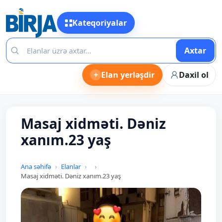
Kateqoriyalar
Axtar
+
Elan yerləşdir
Daxil ol
Masaj xidməti. Dəniz
xanım.23 yaş
Ana səhifə
Elanlar
Masaj xidməti. Dəniz xanım.23 yaş