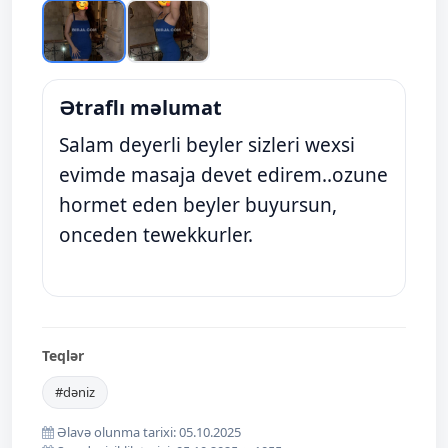
Ətraflı məlumat
Salam deyerli beyler sizleri wexsi
evimde masaja devet edirem..ozune
hormet eden beyler buyursun,
onceden tewekkurler.
Teqlər
#dəniz
Əlavə olunma tarixi: 05.10.2025