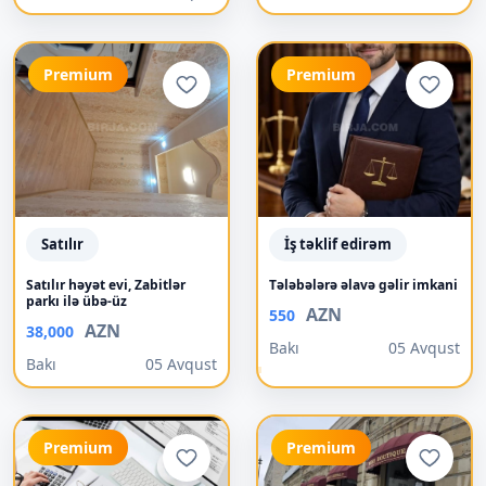
Premium
Premium
Satılır
İş təklif edirəm
Satılır həyət evi, Zabitlər
Tələbələrə əlavə gəlir imkani
parkı ilə übə-üz
AZN
550
AZN
38,000
Bakı
05 Avqust
Bakı
05 Avqust
Premium
Premium