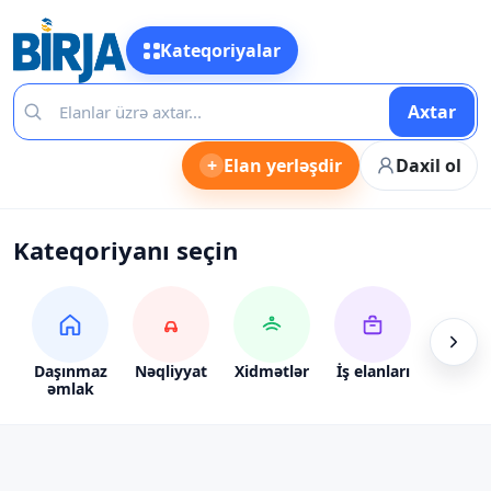
Kateqoriyalar
Axtar
+
Elan yerləşdir
Daxil ol
Kateqoriyanı seçin
Daşınmaz
Nəqliyyat
Xidmətlər
İş elanları
Alış-ve
əmlak