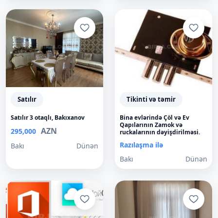
Satılır
Tikinti və təmir
Satılır 3 otaqlı, Bakıxanov
Bina evlərində Çöl və Ev
Qapılarının Zamok və
AZN
295,000
ruckalarının dəyişdirilməsi.
Razılaşma ilə
Bakı
Dünən
Bakı
Dünən