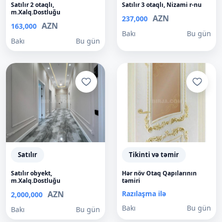
Satılır 2 otaqlı,
Satılır 3 otaqlı, Nizami r-nu
m.Xalq.Dostluğu
AZN
237,000
AZN
163,000
Bakı
Bu gün
Bakı
Bu gün
Satılır
Tikinti və təmir
Satılır obyekt,
Hər növ Otaq Qapılarının
m.Xalq.Dostluğu
təmiri
AZN
Razılaşma ilə
2,000,000
Bakı
Bu gün
Bakı
Bu gün