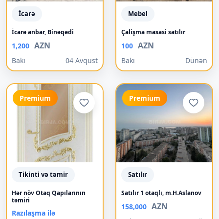
İcarə
Mebel
İcarə anbar, Binəqədi
Çalişma masasi satılır
AZN
AZN
1,200
100
Bakı
04 Avqust
Bakı
Dünən
Premium
Premium
Tikinti və təmir
Satılır
Hər növ Otaq Qapılarının
Satılır 1 otaqlı, m.H.Aslanov
təmiri
AZN
158,000
Razılaşma ilə