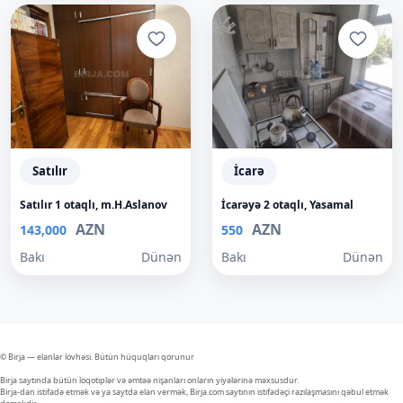
Satılır
İcarə
Satılır 1 otaqlı, m.H.Aslanov
İcarəyə 2 otaqlı, Yasamal
AZN
AZN
143,000
550
Bakı
Dünən
Bakı
Dünən
© Birja — elanlar lövhəsi. Bütün hüquqları qorunur
Birja saytında bütün loqotiplər və əmtəə nişanları onların yiyələrinə məxsusdur.
Birja-dan istifadə etmək və ya saytda elan vermək, Birja.com saytının istifadəçi razılaşmasını qəbul etmək