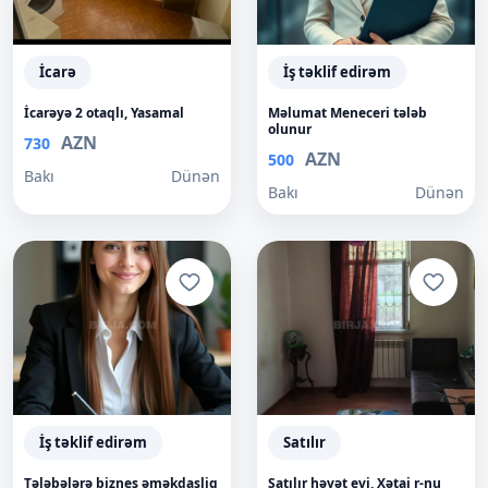
İcarə
İş təklif edirəm
İcarəyə 2 otaqlı, Yasamal
Məlumat Meneceri tələb
olunur
AZN
730
AZN
500
Bakı
Dünən
Bakı
Dünən
İş təklif edirəm
Satılır
Tələbələrə biznes əməkdaşliq
Satılır həyət evi, Xətai r-nu