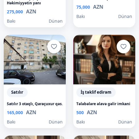
Həkimiyyətin yanı
AZN
75,000
AZN
275,000
Bakı
Dünən
Bakı
Dünən
Satılır
İş təklif edirəm
Satılır 3 otaqlı, Qaraçuxur qəs.
Tələbələre əlavə gəlir imkani
AZN
AZN
165,000
500
Bakı
Dünən
Bakı
Dünən