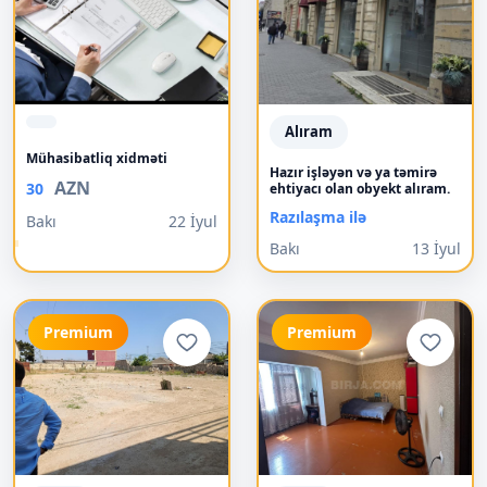
Alıram
Mühasibatliq xidməti
Hazır işləyən və ya təmirə
AZN
30
ehtiyacı olan obyekt alıram.
Razılaşma ilə
Bakı
22 İyul
Bakı
13 İyul
Premium
Premium