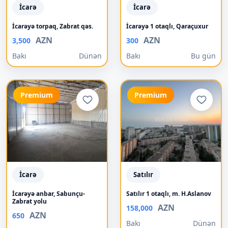
İcarə
İcarə
İcarəyə torpaq, Zabrat qəs.
İcarəyə 1 otaqlı, Qaraçuxur
AZN
AZN
3,500
300
Bakı
Dünən
Bakı
Bu gün
Premium
Premium
İcarə
Satılır
İcarəyə anbar, Sabunçu-
Satılır 1 otaqlı, m. H.Aslanov
Zabrat yolu
AZN
158,000
AZN
650
Bakı
Dünən