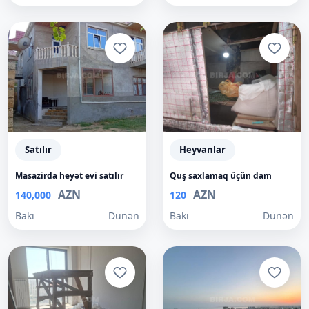
Satılır
Heyvanlar
Masazirda heyət evi satılır
Quş saxlamaq üçün dam
AZN
AZN
140,000
120
Bakı
Dünən
Bakı
Dünən