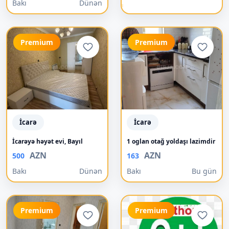
Bakı
Dünən
Premium
Premium
İcarə
İcarə
İcarəyə həyət evi, Bayıl
1 oglan otağ yoldaşı lazimdir
AZN
AZN
500
163
Bakı
Dünən
Bakı
Bu gün
Premium
Premium