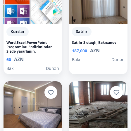
Kurslar
Satılır
Word,Excel,PowerPoint
Satılır 3 otaqlı, Bakıxanov
Proqramları Endirimindən
AZN
187,000
Sizdə yararlanın.
AZN
60
Bakı
Dünən
Bakı
Dünən