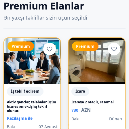
Premium Elanlar
Ən yaxşı təkliflər sizin üçün seçildi
Premium
Premium
İş təklif edirəm
İcarə
Aktiv gənclər, tələbələr üçün
İcarəyə 2 otaqlı, Yasamal
biznes əməkdşlıq təklif
AZN
730
olunur.
Razılaşma ilə
Bakı
Dünən
Bakı
07 Avqust