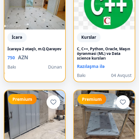
İcarə
Kurslar
İcarəyə 2 otaqlı, m.Q.Qarayev
C, C++, Python, Oracle, Maşın
öyrənməsi (ML) və Data
AZN
750
science kursları
Razılaşma ilə
Bakı
Dünən
Bakı
04 Avqust
Premium
Premium