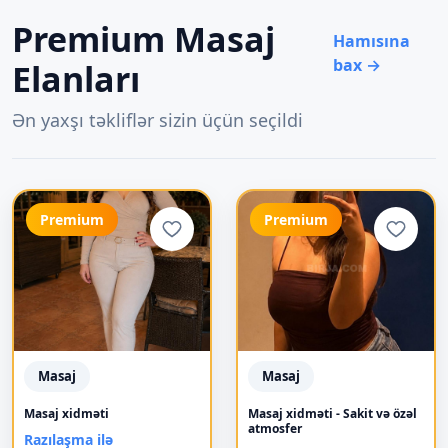
Premium Masaj
Hamısına
bax →
Elanları
Ən yaxşı təkliflər sizin üçün seçildi
Premium
Premium
Masaj
Masaj
Masaj xidməti
Masaj xidməti - Sakit və özəl
atmosfer
Razılaşma ilə