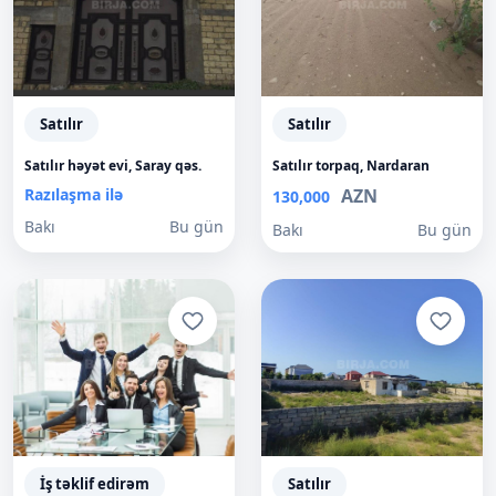
Satılır
Satılır
Satılır həyət evi, Saray qəs.
Satılır torpaq, Nardaran
Razılaşma ilə
AZN
130,000
Bakı
Bu gün
Bakı
Bu gün
İş təklif edirəm
Satılır