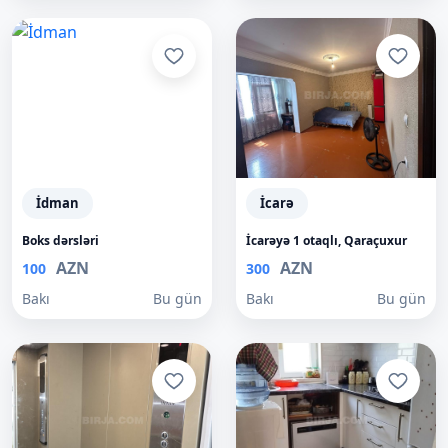
İdman
İcarə
Boks dərsləri
İcarəyə 1 otaqlı, Qaraçuxur
AZN
AZN
100
300
Bakı
Bu gün
Bakı
Bu gün