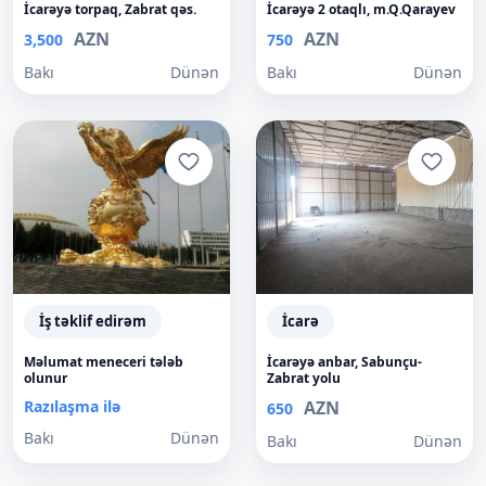
İcarəyə torpaq, Zabrat qəs.
İcarəyə 2 otaqlı, m.Q.Qarayev
AZN
AZN
3,500
750
Bakı
Dünən
Bakı
Dünən
İş təklif edirəm
İcarə
Məlumat meneceri tələb
İcarəyə anbar, Sabunçu-
olunur
Zabrat yolu
Razılaşma ilə
AZN
650
Bakı
Dünən
Bakı
Dünən