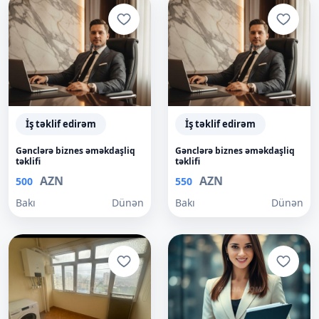
İş təklif edirəm
İş təklif edirəm
Gənclərə biznes əməkdaşliq
Gənclərə biznes əməkdaşliq
təklifi
təklifi
AZN
AZN
500
550
Bakı
Dünən
Bakı
Dünən