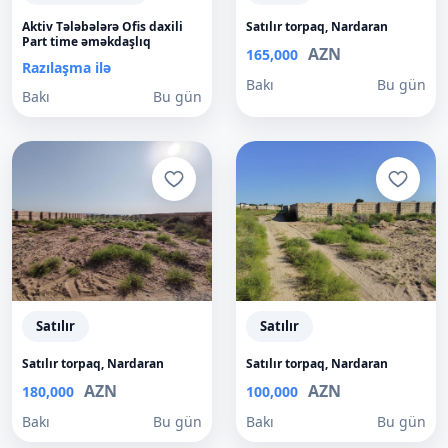
Aktiv Tələbələrə Ofis daxili
Satılır torpaq, Nardaran
Part time əməkdaşlıq
AZN
165,000
Razılaşma ilə
Bakı
Bu gün
Bakı
Bu gün
Satılır
Satılır
Satılır torpaq, Nardaran
Satılır torpaq, Nardaran
AZN
AZN
180,000
100,000
Bakı
Bu gün
Bakı
Bu gün