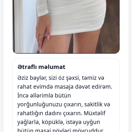
Ətraflı məlumat
Əziz bəylər, sizi öz şəxsi, təmiz və
rahat evimdə masaja dəvət edirəm.
İncə əllərimlə bütün
yorğunluğunuzu çıxarın, sakitlik və
rahatlığın dadını çıxarın. Müxtəlif
yağlarla, köpüklə, istəyə uyğun
bütün masaj növləri mövcuddur.