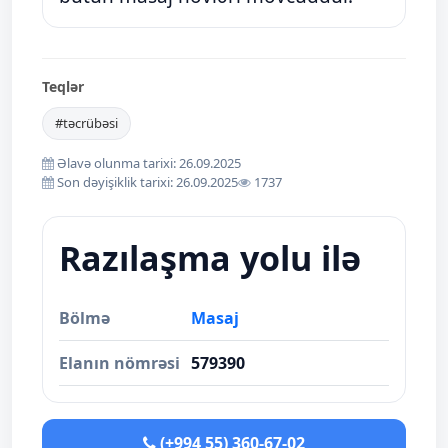
Teqlər
#təcrübəsi
Əlavə olunma tarixi: 26.09.2025
Son dəyişiklik tarixi: 26.09.2025
1737
Razılaşma yolu ilə
Bölmə
Masaj
Elanın nömrəsi
579390
(+994 55) 360-67-02