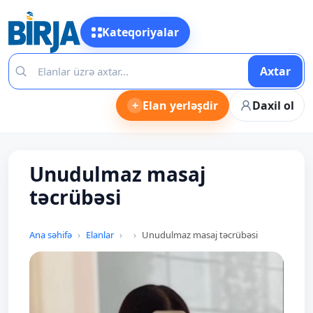
Kateqoriyalar
Axtar
+
Elan yerləşdir
Daxil ol
Unudulmaz masaj
təcrübəsi
Ana səhifə
Elanlar
Unudulmaz masaj təcrübəsi