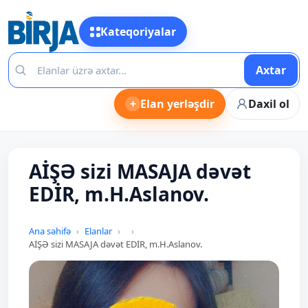
Kateqoriyalar
Axtar
+
Elan yerləşdir
Daxil ol
AİŞƏ sizi MASAJA dəvət
EDİR, m.H.Aslanov.
Ana səhifə
Elanlar
AİŞƏ sizi MASAJA dəvət EDİR, m.H.Aslanov.