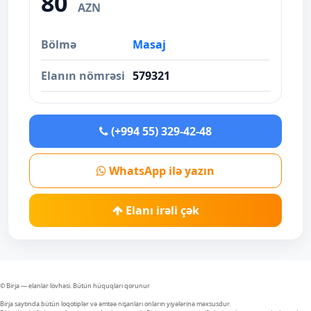
80
AZN
Bölmə
Masaj
Elanın nömrəsi
579321
(+994 55) 329-42-48
WhatsApp ilə yazın
Elanı irəli çək
© Birja — elanlar lövhəsi. Bütün hüquqları qorunur
Birja saytında bütün loqotiplər və əmtəə nişanları onların yiyələrinə məxsusdur.