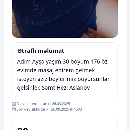
Ətraflı məlumat
Adım Ayşə yaşım 30 boyum 176 öz
evimde masaj edirem gelmek
isteyen əziz beylerimiz buyursunlar
gelsinler. Səmt Hezi Aslanov
Əlavə olunma tarixi: 26.09.2025
Son dəyişiklik tarixi: 26.09.2025
1503