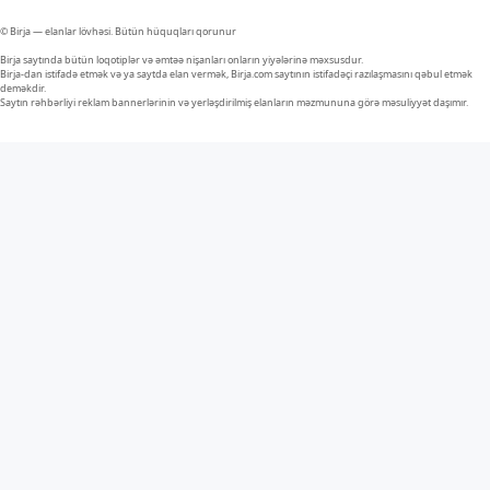
© Birja — elanlar lövhəsi. Bütün hüquqları qorunur
Birja saytında bütün loqotiplər və əmtəə nişanları onların yiyələrinə məxsusdur.
Birja-dan istifadə etmək və ya saytda elan vermək, Birja.com saytının istifadəçi razılaşmasını qəbul etmək
deməkdir.
Saytın rəhbərliyi reklam bannerlərinin və yerləşdirilmiş elanların məzmununa görə məsuliyyət daşımır.