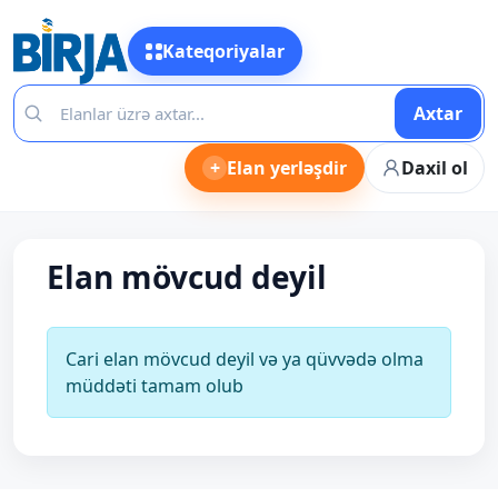
Kateqoriyalar
Axtar
+
Elan yerləşdir
Daxil ol
Elan mövcud deyil
Cari elan mövcud deyil və ya qüvvədə olma
müddəti tamam olub