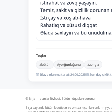
istirahət və zövq yaşayın.
Təmiz, sakit və gizlilik qorunan
İsti çay və xoş ab-hava
Rahatlıq və xüsusi diqqət
Əlaqə saxlayın və bu unudulmaz
Teqlər
#bütün
#yorğunluğunu
#zənglə
Əlavə olunma tarixi: 24.09.2025
Son dəyişiklik t
© Birja — elanlar lövhəsi. Bütün hüquqları qorunur
Birja saytında bütün loqotiplər və əmtəə nişanları onların yiyə