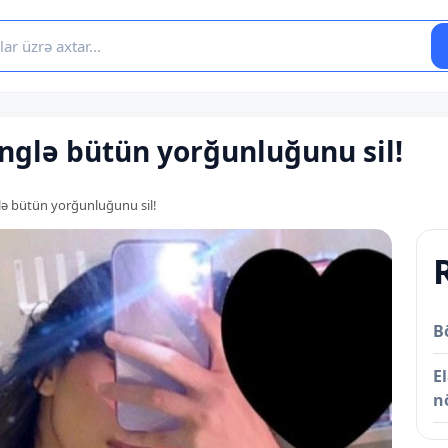
ənglə bütün yorğunluğunu sil!
glə bütün yorğunluğunu sil!
B
E
n