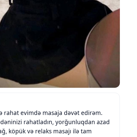
z və rahat evimdə masaja dəvət edirəm.
ədəninizi rahatladın, yorğunluqdan azad
ağ, köpük və relaks masajı ilə tam