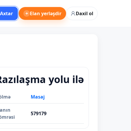
Axtar
+
Elan yerləşdir
Daxil ol
Razılaşma yolu ilə
ölmə
Masaj
lanın
579179
ömrəsi