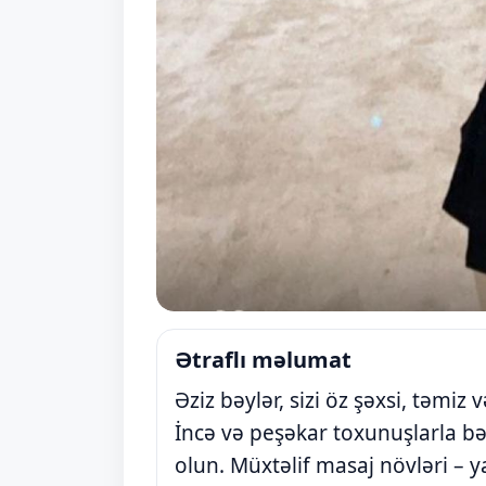
Ətraflı məlumat
Əziz bəylər, sizi öz şəxsi, təmi
İncə və peşəkar toxunuşlarla b
olun. Müxtəlif masaj növləri – y