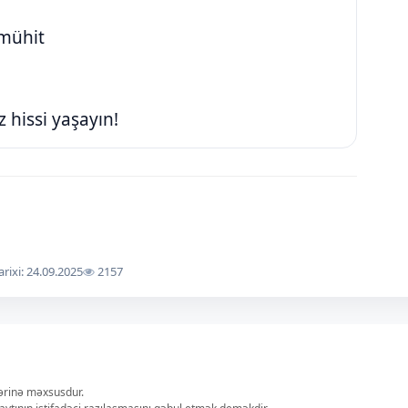
 mühit
 hissi yaşayın!
arixi: 24.09.2025
2157
lərinə məxsusdur.