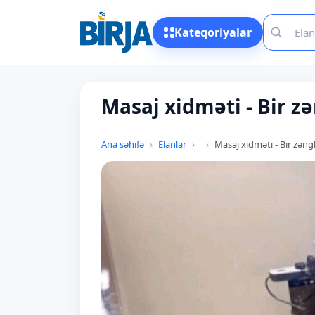
Kateqoriyalar
Masaj xidməti - Bir z
Ana səhifə
Elanlar
Masaj xidməti - Bir zən