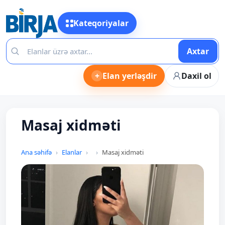
Kateqoriyalar
Axtar
+
Elan yerləşdir
Daxil ol
Masaj xidməti
Ana səhifə
Elanlar
Masaj xidməti