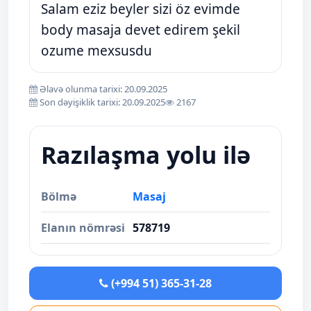
Salam eziz beyler sizi öz evimde
body masaja devet edirem şekil
ozume mexsusdu
Əlavə olunma tarixi: 20.09.2025
Son dəyişiklik tarixi: 20.09.2025
2167
Razılaşma yolu ilə
Bölmə
Masaj
Elanın nömrəsi
578719
(+994 51) 365-31-28