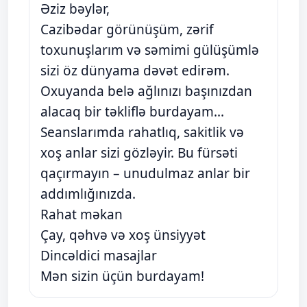
Əziz bəylər,
Cazibədar görünüşüm, zərif
toxunuşlarım və səmimi gülüşümlə
sizi öz dünyama dəvət edirəm.
Oxuyanda belə ağlınızı başınızdan
alacaq bir təkliflə burdayam...
Seanslarımda rahatlıq, sakitlik və
xoş anlar sizi gözləyir. Bu fürsəti
qaçırmayın – unudulmaz anlar bir
addımlığınızda.
Rahat məkan
Çay, qəhvə və xoş ünsiyyət
Dincəldici masajlar
Mən sizin üçün burdayam!