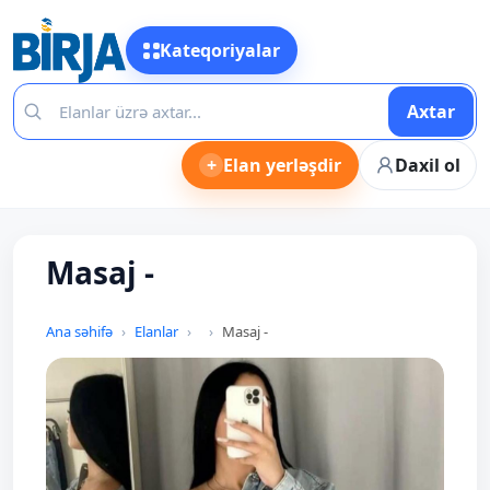
Kateqoriyalar
Axtar
+
Elan yerləşdir
Daxil ol
Masaj -
Ana səhifə
Elanlar
Masaj -