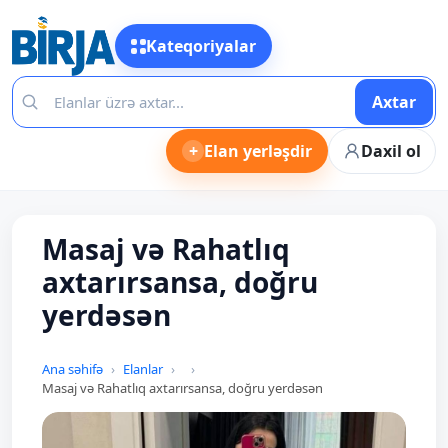
Kateqoriyalar
Axtar
+
Elan yerləşdir
Daxil ol
Masaj və Rahatlıq
axtarırsansa, doğru
yerdəsən
Ana səhifə
Elanlar
Masaj və Rahatlıq axtarırsansa, doğru yerdəsən