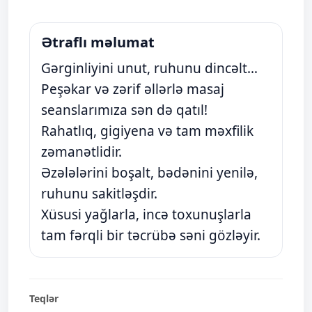
Ətraflı məlumat
Gərginliyini unut, ruhunu dincəlt…
Peşəkar və zərif əllərlə masaj
seanslarımıza sən də qatıl!
Rahatlıq, gigiyena və tam məxfilik
zəmanətlidir.
Əzələlərini boşalt, bədənini yenilə,
ruhunu sakitləşdir.
Xüsusi yağlarla, incə toxunuşlarla
tam fərqli bir təcrübə səni gözləyir.
Teqlər