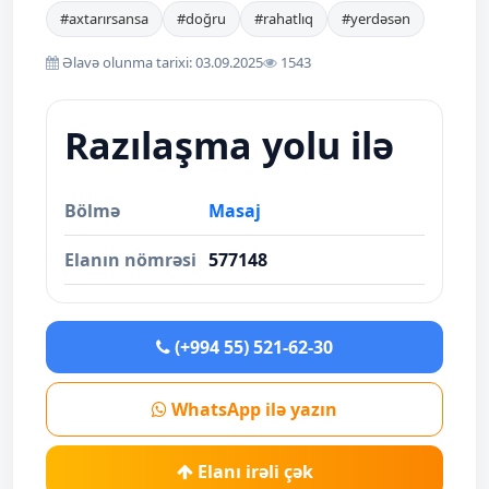
#axtarırsansa
#doğru
#rahatlıq
#yerdəsən
Əlavə olunma tarixi: 03.09.2025
1543
Razılaşma yolu ilə
Bölmə
Masaj
Elanın nömrəsi
577148
(+994 55) 521-62-30
WhatsApp ilə yazın
Elanı irəli çək