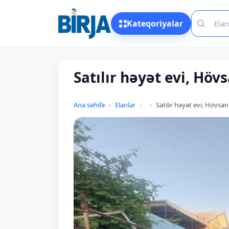
Kateqoriyalar
Satılır həyət evi, Höv
Ana səhifə
Elanlar
Satılır həyət evi, Hövsan