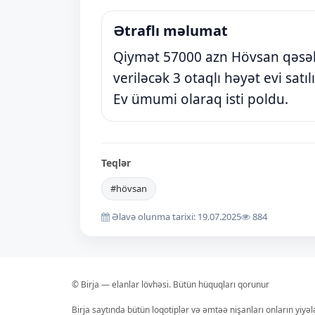
Ətraflı məlumat
Qiymət 57000 azn Hövsan qəsəbə
veriləcək 3 otaqlı həyət evi satıl
Ev ümumi olaraq isti poldu.
Teqlər
#hövsan
Əlavə olunma tarixi: 19.07.2025
884
© Birja — elanlar lövhəsi. Bütün hüquqları qorunur
Birja saytında bütün loqotiplər və əmtəə nişanları onların yiyə