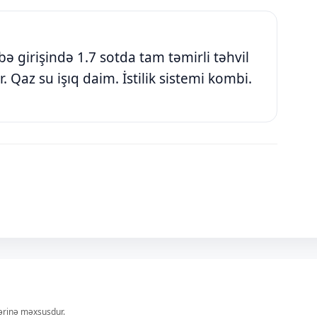
 girişində 1.7 sotda tam təmirli təhvil
ır. Qaz su işıq daim. İstilik sistemi kombi.
lərinə məxsusdur.