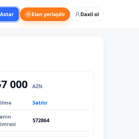
Axtar
+
Elan yerləşdir
Daxil ol
57 000
AZN
ölmə
Satılır
lanın
572864
ömrəsi