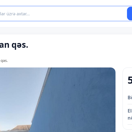
san qəs.
 qəs.
B
E
n