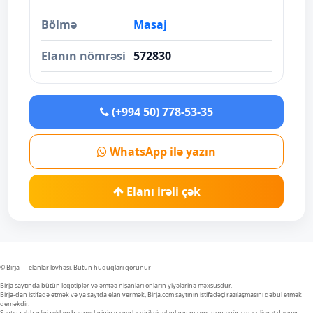
Bölmə
Masaj
Elanın nömrəsi
572830
(+994 50) 778-53-35
WhatsApp ilə yazın
Elanı irəli çək
© Birja — elanlar lövhəsi. Bütün hüquqları qorunur
Birja saytında bütün loqotiplər və əmtəə nişanları onların yiyələrinə məxsusdur.
Birja-dan istifadə etmək və ya saytda elan vermək, Birja.com saytının istifadəçi razılaşmasını qəbul etmək
deməkdir.
Saytın rəhbərliyi reklam bannerlərinin və yerləşdirilmiş elanların məzmununa görə məsuliyyət daşımır.