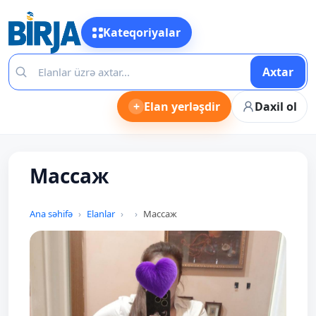
Kateqoriyalar
Axtar
+
Elan yerləşdir
Daxil ol
Массаж
Ana səhifə
Elanlar
Массаж