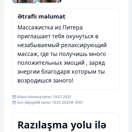
Ətraflı məlumat
Массажистка из Питера
приглашает тебя окунуться в
незабываемый релаксирующий
массаж, где ты получишь много
положительных эмоций , заряд
энергии благодаря которым ты
возродишся заного!
Əlavə olunma tarixi: 19.07.2025
Son dəyişiklik tarixi: 19.07.2025
3591
Razılaşma yolu ilə