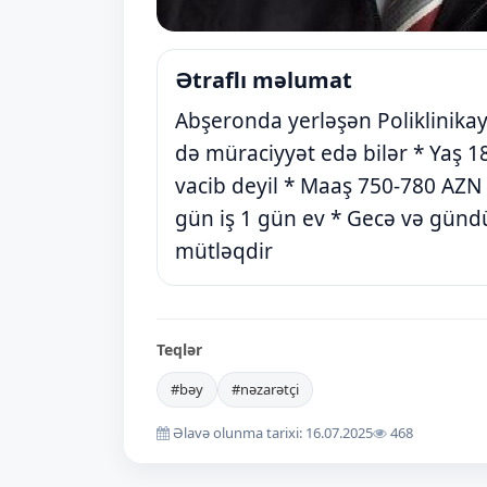
Ətraflı məlumat
Abşeronda yerləşən Poliklinikay
də müraciyyət edə bilər * Yaş 18
vacib deyil * Maaş 750-780 AZN *
gün iş 1 gün ev * Gecə və günd
mütləqdir
Teqlər
#bəy
#nəzarətçi
Əlavə olunma tarixi: 16.07.2025
468