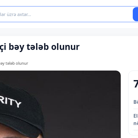
çi bəy tələb olunur
bəy tələb olunur
B
E
n