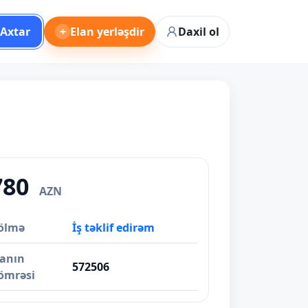
Axtar
+
Elan yerləşdir
Daxil ol
780
AZN
ölmə
İş təklif edirəm
lanın
572506
ömrəsi