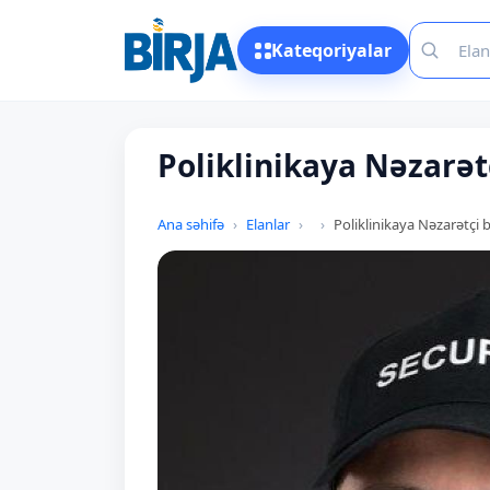
Kateqoriyalar
Poliklinikaya Nəzarət
Ana səhifə
Elanlar
Poliklinikaya Nəzarətçi 