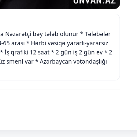
a Nəzarətçi bəy tələb olunur * Tələbələr
-65 arası * Hərbi vəsiqə yararlı-yararsız
 İş qrafiki 12 saat * 2 gün iş 2 gün ev * 2
üz smeni var * Azərbaycan vətəndaşlığı