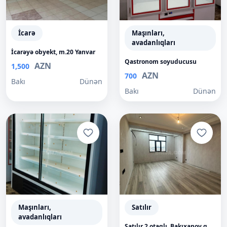
İcarə
Maşınları,
avadanlıqları
İcarəyə obyekt, m.20 Yanvar
Qastronom soyuducusu
AZN
1,500
AZN
700
Bakı
Dünən
Bakı
Dünən
Maşınları,
Satılır
avadanlıqları
Satılır 2 otaqlı, Bakıxanov q.