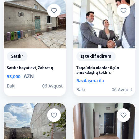
Satılır
İş təklif edirəm
Satılır həyət evi, Zabrat q.
Təqaüddə olanlar üçün
əməkdaşlıq təklifi.
AZN
53,000
Razılaşma ilə
Bakı
06 Avqust
Bakı
06 Avqust