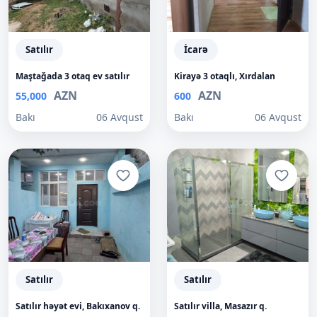
Satılır
İcarə
Maştağada 3 otaq ev satılır
Kirayə 3 otaqlı, Xırdalan
AZN
AZN
55,000
600
Bakı
06 Avqust
Bakı
06 Avqust
Satılır
Satılır
Satılır həyət evi, Bakıxanov q.
Satılır villa, Masazır q.