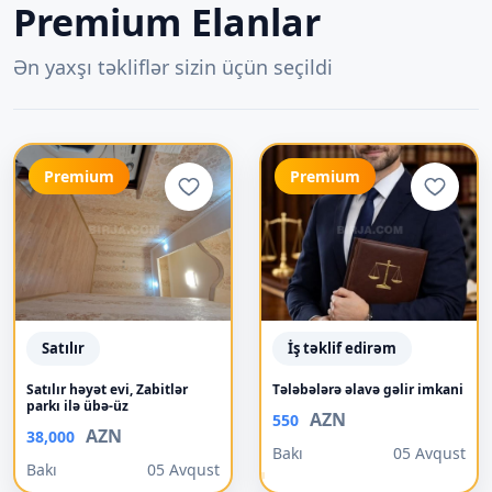
Premium Elanlar
Ən yaxşı təkliflər sizin üçün seçildi
Premium
Premium
Satılır
İş təklif edirəm
Satılır həyət evi, Zabitlər
Tələbələrə əlavə gəlir imkani
parkı ilə übə-üz
AZN
550
AZN
38,000
Bakı
05 Avqust
Bakı
05 Avqust