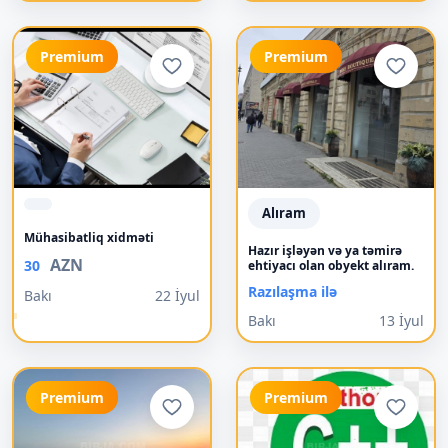
Premium
Premium
Alıram
Mühasibatliq xidməti
Hazır işləyən və ya təmirə
AZN
30
ehtiyacı olan obyekt alıram.
Razılaşma ilə
Bakı
22 İyul
Bakı
13 İyul
Premium
Premium