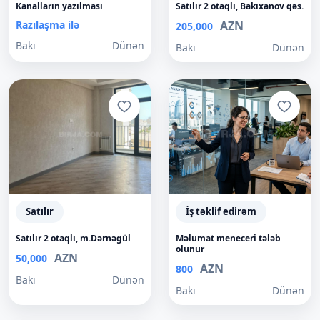
Kanalların yazılması
Satılır 2 otaqlı, Bakıxanov qəs.
Razılaşma ilə
AZN
205,000
Bakı
Dünən
Bakı
Dünən
Satılır
İş təklif edirəm
Satılır 2 otaqlı, m.Dərnəgül
Məlumat meneceri tələb
olunur
AZN
50,000
AZN
800
Bakı
Dünən
Bakı
Dünən