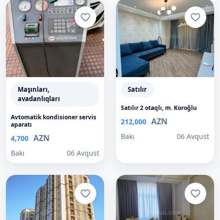
Maşınları,
Satılır
avadanlıqları
Satılır 2 otaqlı, m. Koroğlu
Avtomatik kondisioner servis
AZN
212,000
aparatı
Bakı
06 Avqust
AZN
4,700
Bakı
06 Avqust