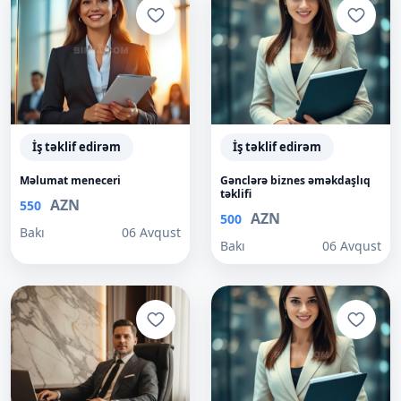
İş təklif edirəm
İş təklif edirəm
Məlumat meneceri
Gənclərə biznes əməkdaşlıq
təklifi
AZN
550
AZN
500
Bakı
06 Avqust
Bakı
06 Avqust