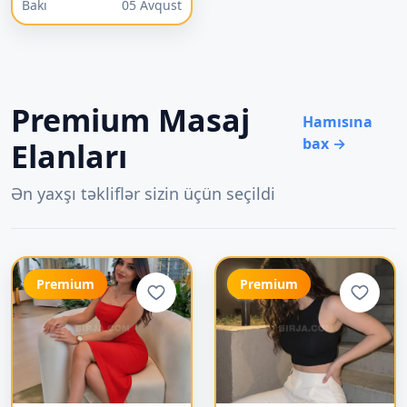
Bakı
05 Avqust
Premium Masaj
Hamısına
bax →
Elanları
Ən yaxşı təkliflər sizin üçün seçildi
Premium
Premium