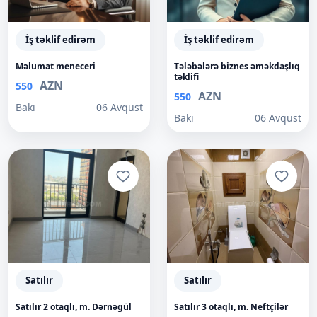
İş təklif edirəm
İş təklif edirəm
Məlumat meneceri
Tələbələrə biznes əməkdaşlıq
təklifi
AZN
550
AZN
550
Bakı
06 Avqust
Bakı
06 Avqust
Satılır
Satılır
Satılır 2 otaqlı, m. Dərnəgül
Satılır 3 otaqlı, m. Neftçilər