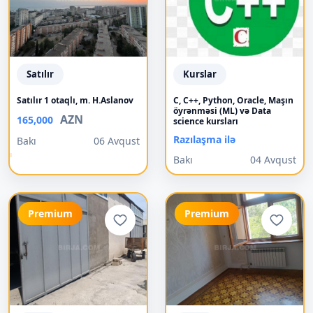
Satılır
Kurslar
Satılır 1 otaqlı, m. H.Aslanov
C, C++, Python, Oracle, Maşın
öyrənməsi (ML) və Data
AZN
165,000
science kursları
Razılaşma ilə
Bakı
06 Avqust
Bakı
04 Avqust
Premium
Premium