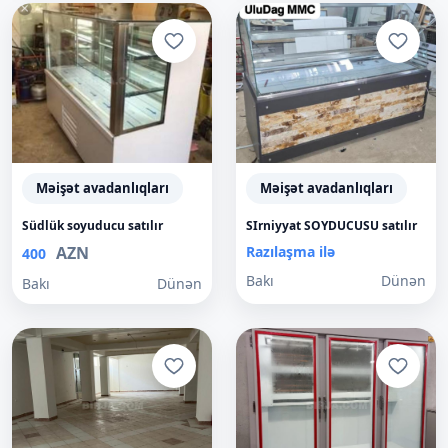
Məişət avadanlıqları
Məişət avadanlıqları
Südlük soyuducu satılır
SIrniyyat SOYDUCUSU satılır
AZN
Razılaşma ilə
400
Bakı
Dünən
Bakı
Dünən