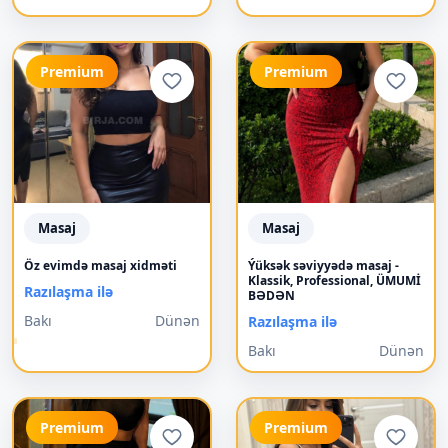
Premium
Premium
Masaj
Masaj
Öz evimdə masaj xidməti
Ýüksək səviyyədə masaj -
Klassik, Professional, ÜMUMİ
Razılaşma ilə
BƏDƏN
Bakı
Dünən
Razılaşma ilə
Bakı
Dünən
Premium
Premium