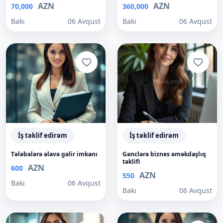
AZN
AZN
70,000
360,000
Bakı
06 Avqust
Bakı
06 Avqust
İş təklif edirəm
İş təklif edirəm
Tələbələrə əlavə gəlir imkanı
Gənclərə biznes əməkdaşlıq
təklifi
AZN
600
AZN
550
Bakı
06 Avqust
Bakı
06 Avqust