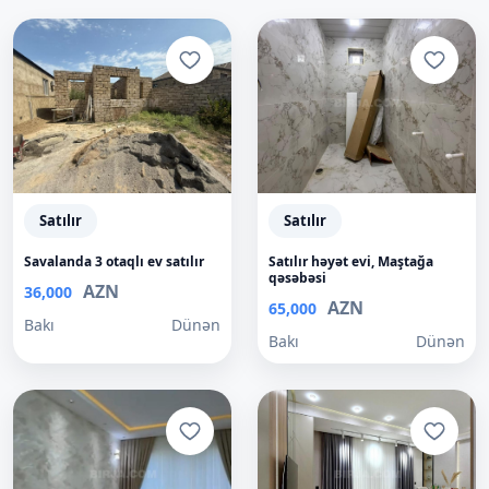
Satılır
Satılır
Savalanda 3 otaqlı ev satılır
Satılır həyət evi, Maştağa
qəsəbəsi
AZN
36,000
AZN
65,000
Bakı
Dünən
Bakı
Dünən