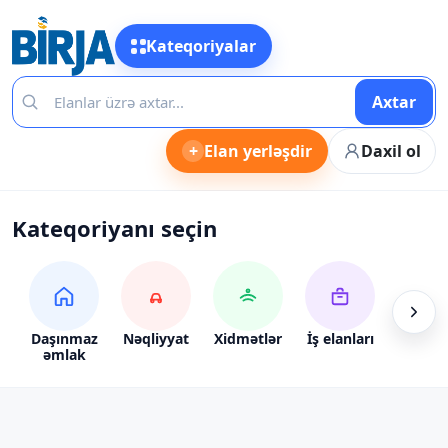
Kateqoriyalar
Axtar
+
Elan yerləşdir
Daxil ol
Kateqoriyanı seçin
Daşınmaz
Nəqliyyat
Xidmətlər
İş elanları
Alış-ve
əmlak