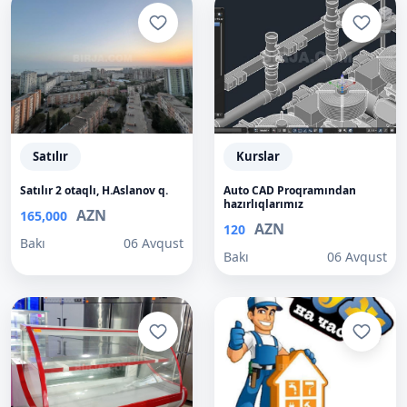
Satılır
Kurslar
Satılır 2 otaqlı, H.Aslanov q.
Auto CAD Proqramından
hazırlıqlarımız
AZN
165,000
AZN
120
Bakı
06 Avqust
Bakı
06 Avqust