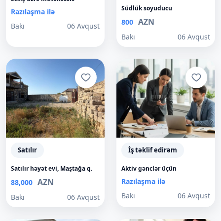
Südlük soyuducu
Razılaşma ilə
AZN
800
Bakı
06 Avqust
Bakı
06 Avqust
Satılır
İş təklif edirəm
Satılır həyət evi, Maştağa q.
Aktiv gənclər üçün
AZN
Razılaşma ilə
88,000
Bakı
06 Avqust
Bakı
06 Avqust