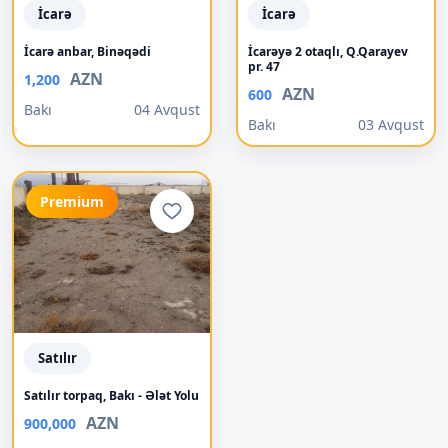
İcarə
İcarə
İcarə anbar, Binəqədi
İcarəyə 2 otaqlı, Q.Qarayev
pr. 47
AZN
1,200
AZN
600
Bakı
04 Avqust
Bakı
03 Avqust
Premium
Satılır
Satılır torpaq, Bakı - Ələt Yolu
AZN
900,000