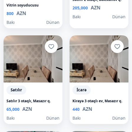
Vitrin soyuducusu
AZN
205,000
AZN
800
Bakı
Dünən
Bakı
Dünən
Satılır
İcarə
Satılır 3 otaqlı, Masazır q.
Kirayə 3 otaqlı ev, Masazır q.
AZN
AZN
65,000
440
Bakı
Dünən
Bakı
Dünən