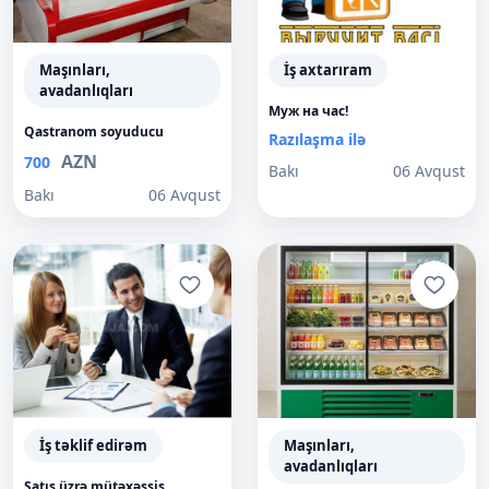
Maşınları,
İş axtarıram
avadanlıqları
Муж на час!
Qastranom soyuducu
Razılaşma ilə
AZN
700
Bakı
06 Avqust
Bakı
06 Avqust
İş təklif edirəm
Maşınları,
avadanlıqları
Satış üzrə mütəxəssis