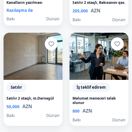
Kanalların yazılması
Satılır 2 otaqlı, Bakıxanov qəs.
Razılaşma ilə
AZN
205,000
Bakı
Dünən
Bakı
Dünən
Satılır
İş təklif edirəm
Satılır 2 otaqlı, m.Dərnəgül
Məlumat meneceri tələb
olunur
AZN
50,000
AZN
800
Bakı
Dünən
Bakı
Dünən