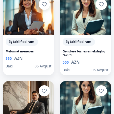
İş təklif edirəm
İş təklif edirəm
Məlumat meneceri
Gənclərə biznes əməkdaşlıq
təklifi
AZN
550
AZN
500
Bakı
06 Avqust
Bakı
06 Avqust