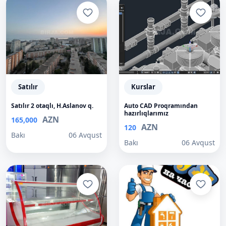
Satılır
Kurslar
Satılır 2 otaqlı, H.Aslanov q.
Auto CAD Proqramından
hazırlıqlarımız
AZN
165,000
AZN
120
Bakı
06 Avqust
Bakı
06 Avqust