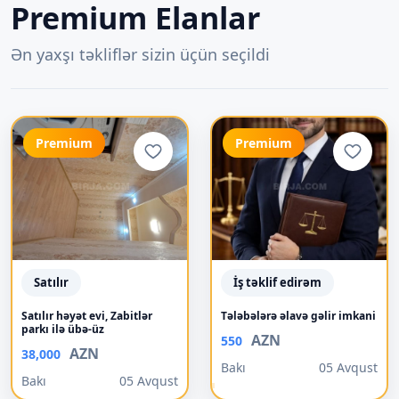
Premium Elanlar
Ən yaxşı təkliflər sizin üçün seçildi
Premium
Premium
Satılır
İş təklif edirəm
Satılır həyət evi, Zabitlər
Tələbələrə əlavə gəlir imkani
parkı ilə übə-üz
AZN
550
AZN
38,000
Bakı
05 Avqust
Bakı
05 Avqust