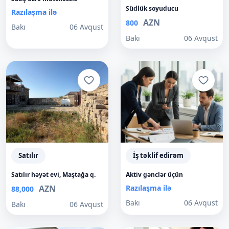
Südlük soyuducu
Razılaşma ilə
AZN
800
Bakı
06 Avqust
Bakı
06 Avqust
Satılır
İş təklif edirəm
Satılır həyət evi, Maştağa q.
Aktiv gənclər üçün
AZN
Razılaşma ilə
88,000
Bakı
06 Avqust
Bakı
06 Avqust