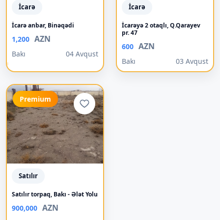
İcarə
İcarə
İcarə anbar, Binəqədi
İcarəyə 2 otaqlı, Q.Qarayev
pr. 47
AZN
1,200
AZN
600
Bakı
04 Avqust
Bakı
03 Avqust
Premium
Satılır
Satılır torpaq, Bakı - Ələt Yolu
AZN
900,000