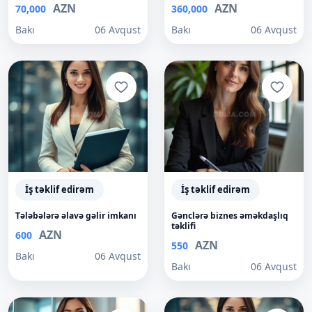
AZN
AZN
70,000
360,000
Bakı
06 Avqust
Bakı
06 Avqust
İş təklif edirəm
İş təklif edirəm
Tələbələrə əlavə gəlir imkanı
Gənclərə biznes əməkdaşlıq
təklifi
AZN
600
AZN
550
Bakı
06 Avqust
Bakı
06 Avqust