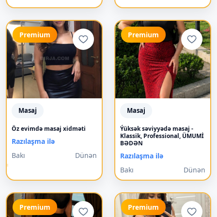
Premium
Premium
Masaj
Masaj
Öz evimdə masaj xidməti
Ýüksək səviyyədə masaj -
Klassik, Professional, ÜMUMİ
Razılaşma ilə
BƏDƏN
Bakı
Dünən
Razılaşma ilə
Bakı
Dünən
Premium
Premium