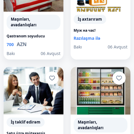
Maşınları,
İş axtarıram
avadanlıqları
Муж на час!
Qastranom soyuducu
Razılaşma ilə
AZN
700
Bakı
06 Avqust
Bakı
06 Avqust
İş təklif edirəm
Maşınları,
avadanlıqları
Satış üzrə mütəxəssis