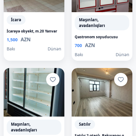
İcarə
Maşınları,
avadanlıqları
İcarəyə obyekt, m.20 Yanvar
Qastronom soyuducusu
AZN
1,500
AZN
700
Bakı
Dünən
Bakı
Dünən
Maşınları,
Satılır
avadanlıqları
Satılır 2 otaqlı, Bakıxanov q.