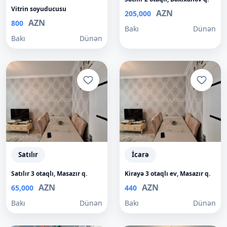
Vitrin soyuducusu
AZN
205,000
AZN
800
Bakı
Dünən
Bakı
Dünən
Satılır
İcarə
Satılır 3 otaqlı, Masazır q.
Kirayə 3 otaqlı ev, Masazır q.
AZN
AZN
65,000
440
Bakı
Dünən
Bakı
Dünən