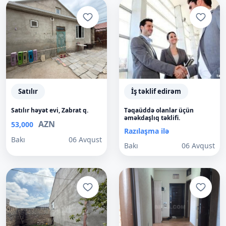
Satılır
İş təklif edirəm
Satılır həyət evi, Zabrat q.
Təqaüddə olanlar üçün
əməkdaşlıq təklifi.
AZN
53,000
Razılaşma ilə
Bakı
06 Avqust
Bakı
06 Avqust