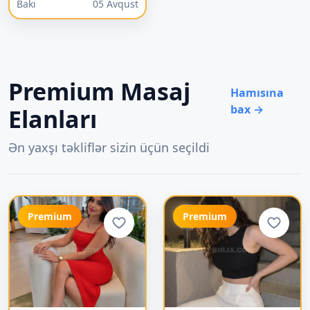
Bakı
05 Avqust
Premium Masaj
Hamısına
bax →
Elanları
Ən yaxşı təkliflər sizin üçün seçildi
Premium
Premium