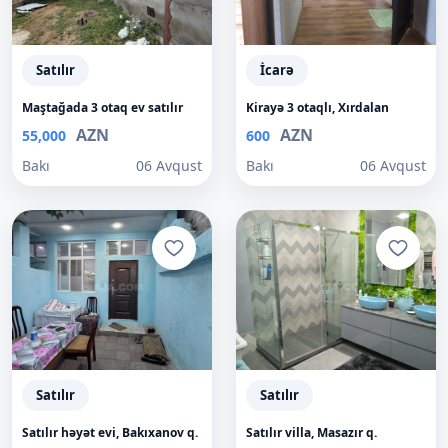
Satılır
İcarə
Maştağada 3 otaq ev satılır
Kirayə 3 otaqlı, Xırdalan
AZN
AZN
55,000
600
Bakı
06 Avqust
Bakı
06 Avqust
Satılır
Satılır
Satılır həyət evi, Bakıxanov q.
Satılır villa, Masazır q.