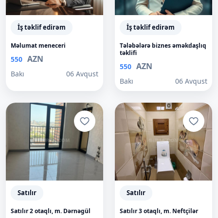
İş təklif edirəm
İş təklif edirəm
Məlumat meneceri
Tələbələrə biznes əməkdaşlıq
təklifi
AZN
550
AZN
550
Bakı
06 Avqust
Bakı
06 Avqust
Satılır
Satılır
Satılır 2 otaqlı, m. Dərnəgül
Satılır 3 otaqlı, m. Neftçilər