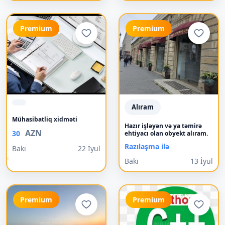
Premium
Premium
Alıram
Mühasibatliq xidməti
Hazır işləyən və ya təmirə
AZN
30
ehtiyacı olan obyekt alıram.
Razılaşma ilə
Bakı
22 İyul
Bakı
13 İyul
Premium
Premium