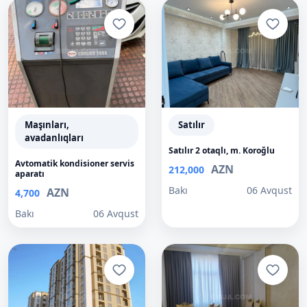
Maşınları,
Satılır
avadanlıqları
Satılır 2 otaqlı, m. Koroğlu
Avtomatik kondisioner servis
AZN
212,000
aparatı
Bakı
06 Avqust
AZN
4,700
Bakı
06 Avqust