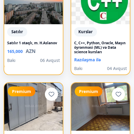
Satılır
Kurslar
Satılır 1 otaqlı, m. H.Aslanov
C, C++, Python, Oracle, Maşın
öyrənməsi (ML) və Data
AZN
165,000
science kursları
Razılaşma ilə
Bakı
06 Avqust
Bakı
04 Avqust
Premium
Premium