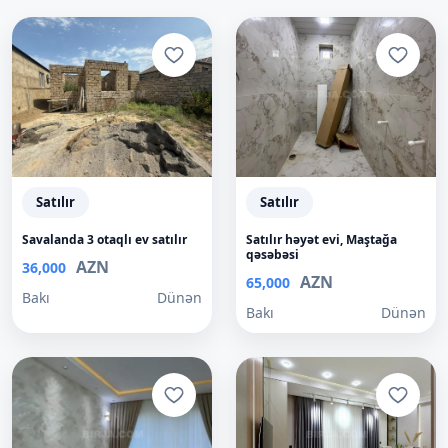
Satılır
Satılır
Savalanda 3 otaqlı ev satılır
Satılır həyət evi, Maştağa
qəsəbəsi
AZN
36,000
AZN
65,000
Bakı
Dünən
Bakı
Dünən