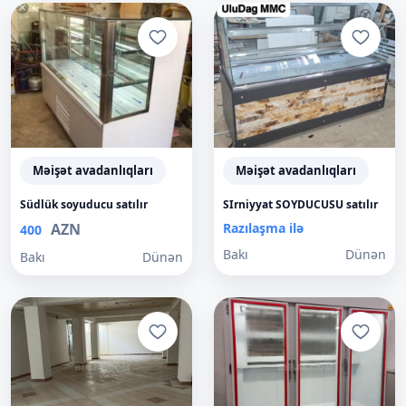
Məişət avadanlıqları
Məişət avadanlıqları
Südlük soyuducu satılır
SIrniyyat SOYDUCUSU satılır
AZN
Razılaşma ilə
400
Bakı
Dünən
Bakı
Dünən