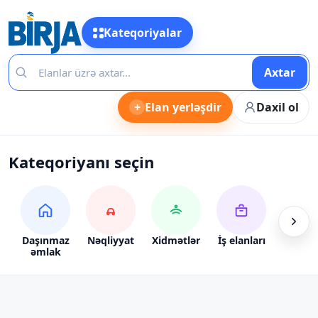
Kateqoriyalar
Axtar
+
Elan yerləşdir
Daxil ol
Kateqoriyanı seçin
Daşınmaz
Nəqliyyat
Xidmətlər
İş elanları
Alış-ve
əmlak