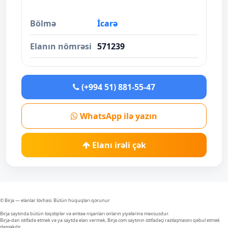
Bölmə
İcarə
Elanın nömrəsi
571239
(+994 51) 881-55-47
WhatsApp ilə yazın
Elanı irəli çək
© Birja — elanlar lövhəsi. Bütün hüquqları qorunur
Birja saytında bütün loqotiplər və əmtəə nişanları onların yiyələrinə məxsusdur.
Birja-dan istifadə etmək və ya saytda elan vermək, Birja.com saytının istifadəçi razılaşmasını qəbul etmək
deməkdir.