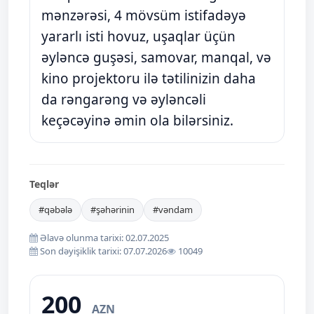
mənzərəsi, 4 mövsüm istifadəyə
yararlı isti hovuz, uşaqlar üçün
əyləncə guşəsi, samovar, manqal, və
kino projektoru ilə tətilinizin daha
da rəngarəng və əyləncəli
keçəcəyinə əmin ola bilərsiniz.
Teqlər
#qəbələ
#şəhərinin
#vəndam
Əlavə olunma tarixi: 02.07.2025
Son dəyişiklik tarixi: 07.07.2026
10049
200
AZN