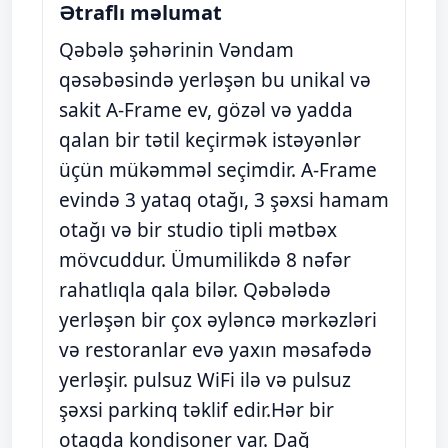
Ətraflı məlumat
Qəbələ şəhərinin Vəndam
qəsəbəsində yerləşən bu unikal və
sakit A-Frame ev, gözəl və yadda
qalan bir tətil keçirmək istəyənlər
üçün mükəmməl seçimdir. A-Frame
evində 3 yataq otağı, 3 şəxsi hamam
otağı və bir studio tipli mətbəx
mövcuddur. Ümumilikdə 8 nəfər
rahatlıqla qala bilər. Qəbələdə
yerləşən bir çox əyləncə mərkəzləri
və restoranlar evə yaxın məsafədə
yerləşir. pulsuz WiFi ilə və pulsuz
şəxsi parkinq təklif edir.Hər bir
otaqda kondisoner var. Dağ