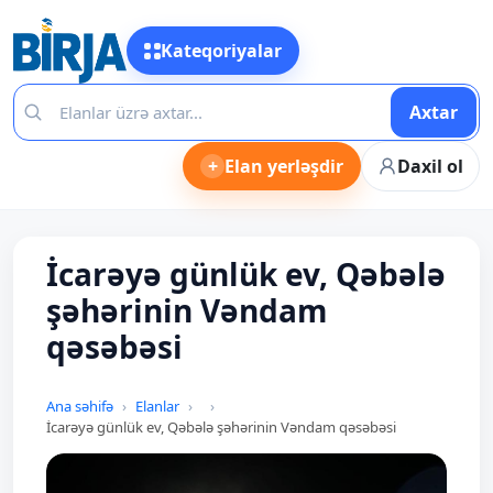
Kateqoriyalar
Axtar
+
Elan yerləşdir
Daxil ol
İcarəyə günlük ev, Qəbələ
şəhərinin Vəndam
qəsəbəsi
Ana səhifə
Elanlar
İcarəyə günlük ev, Qəbələ şəhərinin Vəndam qəsəbəsi