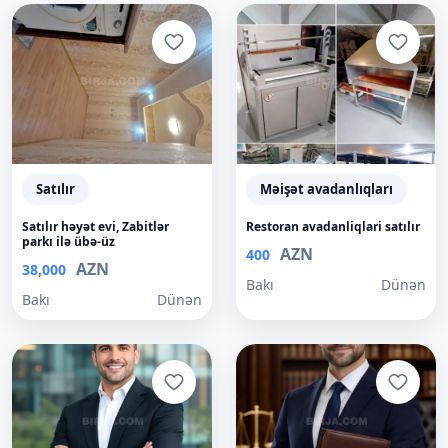
Satılır
Məişət avadanlıqları
Satılır həyət evi, Zabitlər
Restoran avadanliqlari satılır
parkı ilə übə-üz
AZN
400
AZN
38,000
Bakı
Dünən
Bakı
Dünən