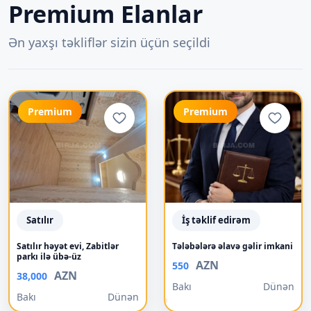
Premium Elanlar
Ən yaxşı təkliflər sizin üçün seçildi
Premium
Premium
Satılır
İş təklif edirəm
Satılır həyət evi, Zabitlər
Tələbələrə əlavə gəlir imkani
parkı ilə übə-üz
AZN
550
AZN
38,000
Bakı
Dünən
Bakı
Dünən