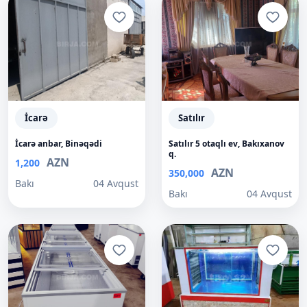
İcarə
Satılır
İcarə anbar, Binəqədi
Satılır 5 otaqlı ev, Bakıxanov
q.
AZN
1,200
AZN
350,000
Bakı
04 Avqust
Bakı
04 Avqust