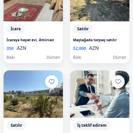
İcarə
Satılır
İcarəyə həyət evi, Əmircan
Maştağada torpaq satılır
AZN
AZN
350
52,000
Bakı
Dünən
Bakı
Dünən
Satılır
İş təklif edirəm