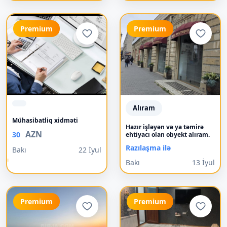
Premium
Premium
Alıram
Mühasibatliq xidməti
Hazır işləyən və ya təmirə
AZN
30
ehtiyacı olan obyekt alıram.
Razılaşma ilə
Bakı
22 İyul
Bakı
13 İyul
Premium
Premium