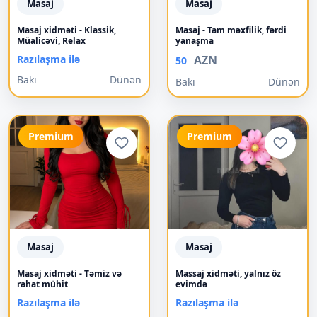
Masaj
Masaj
Masaj xidməti - Klassik,
Masaj - Tam məxfilik, fərdi
Müalicəvi, Relax
yanaşma
Razılaşma ilə
AZN
50
Bakı
Dünən
Bakı
Dünən
Premium
Premium
Masaj
Masaj
Masaj xidməti - Təmiz və
Massaj xidməti, yalnız öz
rahat mühit
evimdə
Razılaşma ilə
Razılaşma ilə