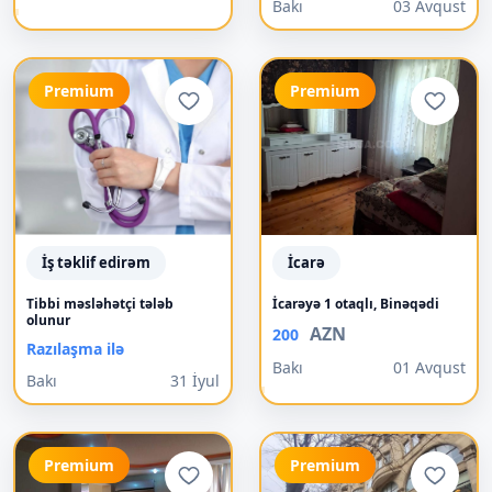
Bakı
03 Avqust
Premium
Premium
İş təklif edirəm
İcarə
Tibbi məsləhətçi tələb
İcarəyə 1 otaqlı, Binəqədi
olunur
AZN
200
Razılaşma ilə
Bakı
01 Avqust
Bakı
31 İyul
Premium
Premium