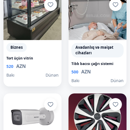
Biznes
Avadanlıq və məişət
cihazları
Tort üçün vitrin
Tibb bacısı çağrı sistemi
AZN
520
AZN
500
Bakı
Dünən
Bakı
Dünən