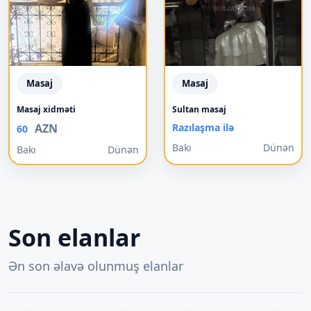
Masaj
Masaj
Masaj xidməti
Sultan masaj
AZN
Razılaşma ilə
60
Bakı
Dünən
Bakı
Dünən
Son elanlar
Ən son əlavə olunmuş elanlar