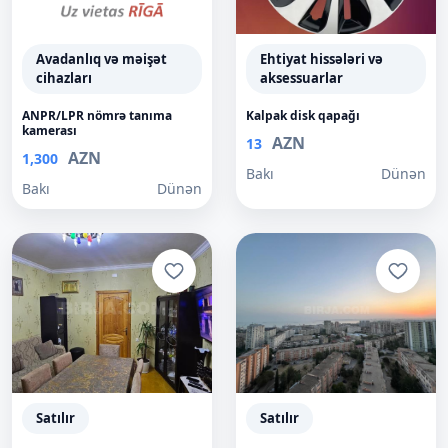
Avadanlıq və məişət
Ehtiyat hissələri və
cihazları
aksessuarlar
ANPR/LPR nömrə tanıma
Kalpak disk qapağı
kamerası
AZN
13
AZN
1,300
Bakı
Dünən
Bakı
Dünən
Satılır
Satılır