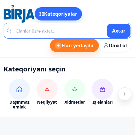
Kateqoriyalar
Axtar
+
Elan yerləşdir
Daxil ol
Kateqoriyanı seçin
Daşınmaz
Nəqliyyat
Xidmətlər
İş elanları
Alış-ve
əmlak