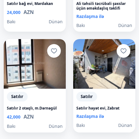
Satılır bağ evi, Mərdəkan
Ali təhsili təcrübəli şəxslər
üçün əməkdaşlıq təklifi
AZN
24,000
Razılaşma ilə
Bakı
Dünən
Bakı
Dünən
Satılır
Satılır
Satılır 2 otaqlı, m.Dərnəgül
Satılır həyət evi, Zabrat
AZN
Razılaşma ilə
42,000
Bakı
Dünən
Bakı
Dünən