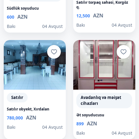
Satılır torpaq sahəsi, Korgöz
q.
Südlük soyuducu
AZN
12,500
AZN
600
Bakı
04 Avqust
Bakı
04 Avqust
Satılır
Avadanlıq və məişət
cihazları
Satılır obyekt, Xırdalan
Ət soyuducusu
AZN
780,000
AZN
899
Bakı
04 Avqust
Bakı
04 Avqust