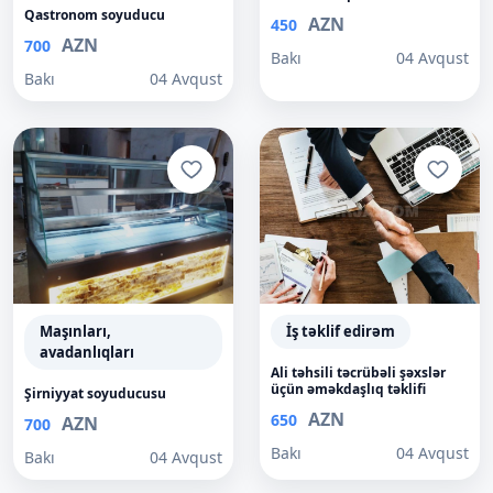
Qastronom soyuducu
AZN
450
AZN
700
Bakı
04 Avqust
Bakı
04 Avqust
Maşınları,
İş təklif edirəm
avadanlıqları
Ali təhsili təcrübəli şəxslər
üçün əməkdaşlıq təklifi
Şirniyyat soyuducusu
AZN
650
AZN
700
Bakı
04 Avqust
Bakı
04 Avqust