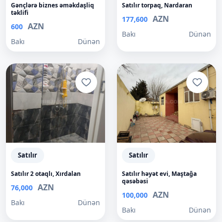
Gənçlərə biznes əməkdaşliq
Satılır torpaq, Nardaran
təklifi
AZN
177,600
AZN
600
Bakı
Dünən
Bakı
Dünən
Satılır
Satılır
Satılır 2 otaqlı, Xırdalan
Satılır həyət evi, Maştağa
qəsəbəsi
AZN
76,000
AZN
100,000
Bakı
Dünən
Bakı
Dünən