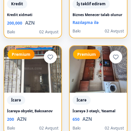
Kredit
İş təklif edirəm
Kredit xidməti
Biznes Menecer tələb olunur
AZN
Razılaşma ilə
200,000
Bakı
02 Avqust
Bakı
02 Avqust
Premium
Premium
İcarə
İcarə
İcarəyə obyekt, Bakıxanov
İcarəyə 3 otaqlı, Yasamal
AZN
AZN
200
650
Bakı
02 Avqust
Bakı
02 Avqust