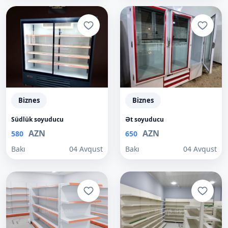
Biznes
Biznes
Südlük soyuducu
Ət soyuducu
AZN
AZN
580
650
Bakı
04 Avqust
Bakı
04 Avqust