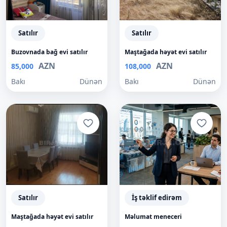
Satılır
Satılır
Buzovnada bağ evi satılır
Maştağada həyət evi satılır
AZN
AZN
85,000
108,000
Bakı
Dünən
Bakı
Dünən
Satılır
İş təklif edirəm
Maştağada həyət evi satılır
Məlumat meneceri