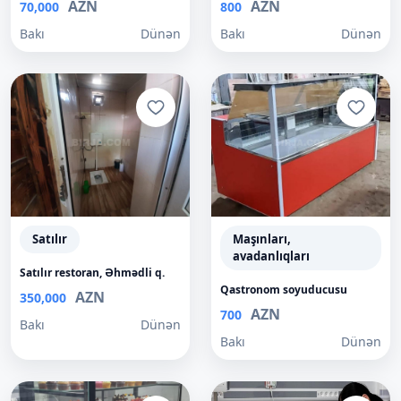
AZN
AZN
70,000
800
Bakı
Dünən
Bakı
Dünən
Satılır
Maşınları,
avadanlıqları
Satılır restoran, Əhmədli q.
Qastronom soyuducusu
AZN
350,000
AZN
700
Bakı
Dünən
Bakı
Dünən