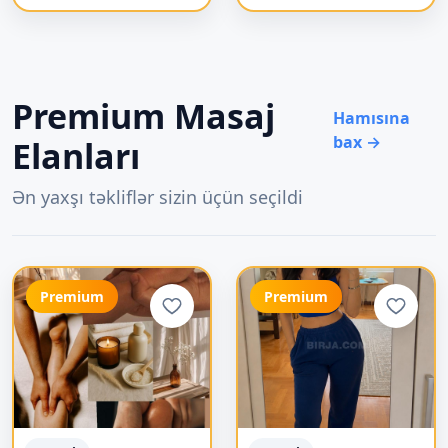
Premium Masaj
Hamısına
bax →
Elanları
Ən yaxşı təkliflər sizin üçün seçildi
Premium
Premium