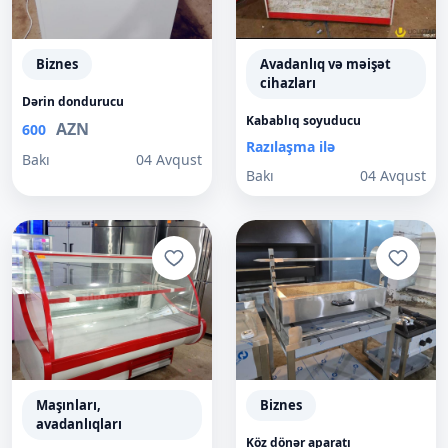
Biznes
Avadanlıq və məişət
cihazları
Dərin dondurucu
Kabablıq soyuducu
AZN
600
Razılaşma ilə
Bakı
04 Avqust
Bakı
04 Avqust
Maşınları,
Biznes
avadanlıqları
Köz dönər aparatı