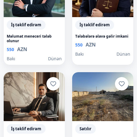
İş təklif edirəm
İş təklif edirəm
Məlumat meneceri tələb
Tələbələrə əlavə gəlir imkani
olunur
AZN
550
AZN
550
Bakı
Dünən
Bakı
Dünən
İş təklif edirəm
Satılır