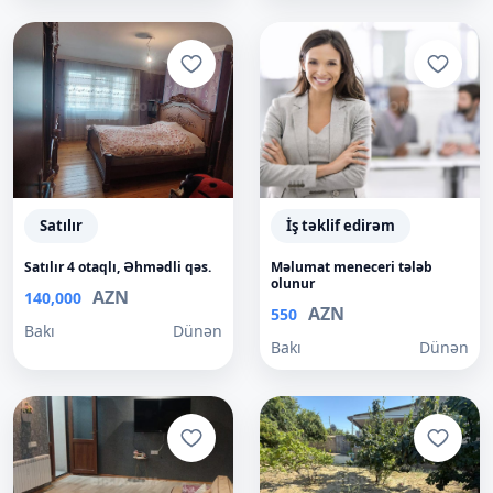
Satılır
İş təklif edirəm
Satılır 4 otaqlı, Əhmədli qəs.
Məlumat meneceri tələb
olunur
AZN
140,000
AZN
550
Bakı
Dünən
Bakı
Dünən