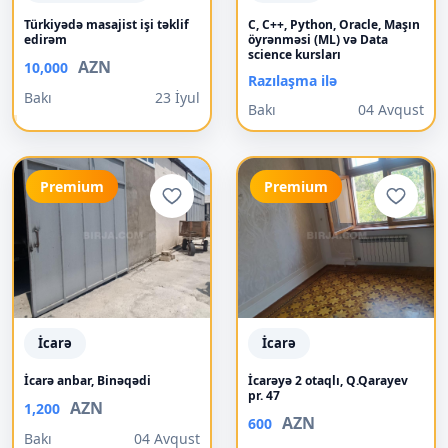
Türkiyədə masajist işi təklif
C, C++, Python, Oracle, Maşın
edirəm
öyrənməsi (ML) və Data
science kursları
AZN
10,000
Razılaşma ilə
Bakı
23 İyul
Bakı
04 Avqust
Premium
Premium
İcarə
İcarə
İcarə anbar, Binəqədi
İcarəyə 2 otaqlı, Q.Qarayev
pr. 47
AZN
1,200
AZN
600
Bakı
04 Avqust