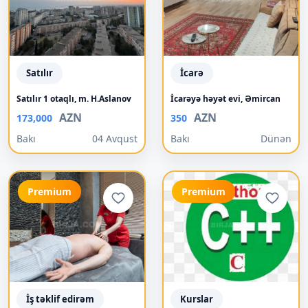
Satılır
İcarə
Satılır 1 otaqlı, m. H.Aslanov
İcarəyə həyət evi, Əmircan
AZN
AZN
173,000
350
Bakı
04 Avqust
Bakı
Dünən
Premium
Premium
İş təklif edirəm
Kurslar