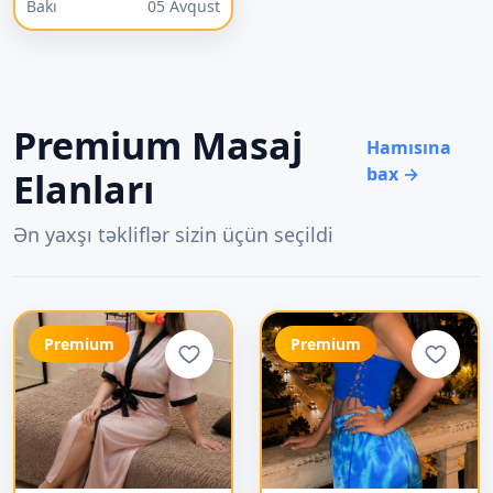
Bakı
05 Avqust
Premium Masaj
Hamısına
bax →
Elanları
Ən yaxşı təkliflər sizin üçün seçildi
Premium
Premium