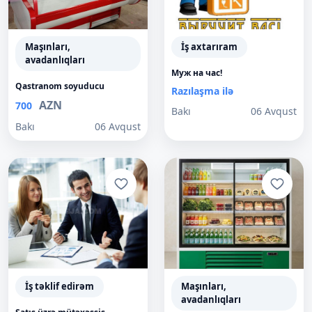
Maşınları,
İş axtarıram
avadanlıqları
Муж на час!
Qastranom soyuducu
Razılaşma ilə
AZN
700
Bakı
06 Avqust
Bakı
06 Avqust
İş təklif edirəm
Maşınları,
avadanlıqları