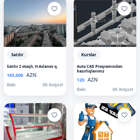
Satılır
Kurslar
Satılır 2 otaqlı, H.Aslanov q.
Auto CAD Proqramından
hazırlıqlarımız
AZN
165,000
AZN
120
Bakı
06 Avqust
Bakı
06 Avqust