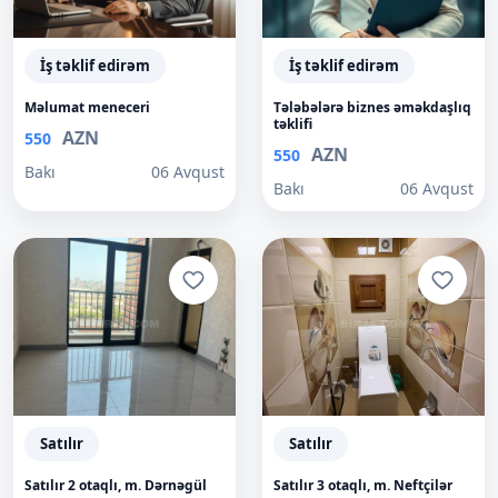
İş təklif edirəm
İş təklif edirəm
Məlumat meneceri
Tələbələrə biznes əməkdaşlıq
təklifi
AZN
550
AZN
550
Bakı
06 Avqust
Bakı
06 Avqust
Satılır
Satılır
Satılır 2 otaqlı, m. Dərnəgül
Satılır 3 otaqlı, m. Neftçilər