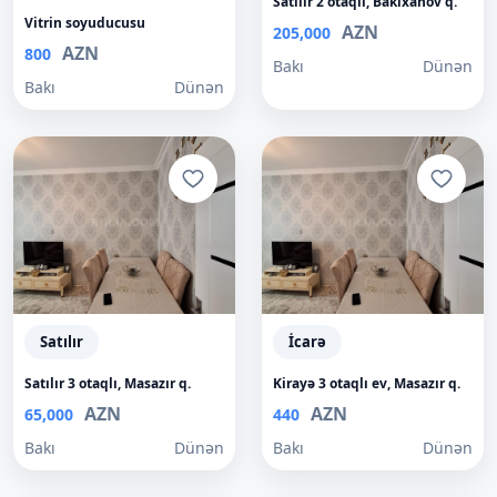
Satılır 2 otaqlı, Bakıxanov q.
Vitrin soyuducusu
AZN
205,000
AZN
800
Bakı
Dünən
Bakı
Dünən
Satılır
İcarə
Satılır 3 otaqlı, Masazır q.
Kirayə 3 otaqlı ev, Masazır q.
AZN
AZN
65,000
440
Bakı
Dünən
Bakı
Dünən