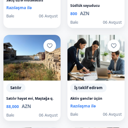
Satış üzrə mütəxəssis
Südlük soyuducu
Razılaşma ilə
AZN
800
Bakı
06 Avqust
Bakı
06 Avqust
Satılır
İş təklif edirəm
Satılır həyət evi, Maştağa q.
Aktiv gənclər üçün
AZN
Razılaşma ilə
88,000
Bakı
06 Avqust
Bakı
06 Avqust