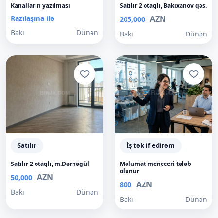
Kanalların yazılması
Satılır 2 otaqlı, Bakıxanov qəs.
Razılaşma ilə
AZN
205,000
Bakı
Dünən
Bakı
Dünən
Satılır
İş təklif edirəm
Satılır 2 otaqlı, m.Dərnəgül
Məlumat meneceri tələb
olunur
AZN
50,000
AZN
800
Bakı
Dünən
Bakı
Dünən