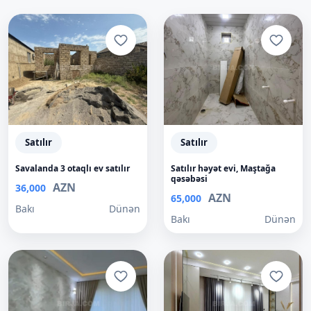
Satılır
Satılır
Savalanda 3 otaqlı ev satılır
Satılır həyət evi, Maştağa
qəsəbəsi
AZN
36,000
AZN
65,000
Bakı
Dünən
Bakı
Dünən