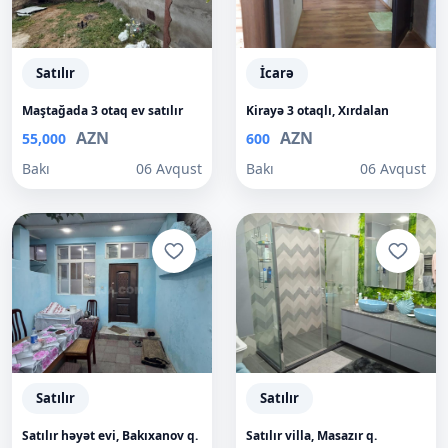
Satılır
İcarə
Maştağada 3 otaq ev satılır
Kirayə 3 otaqlı, Xırdalan
AZN
AZN
55,000
600
Bakı
06 Avqust
Bakı
06 Avqust
Satılır
Satılır
Satılır həyət evi, Bakıxanov q.
Satılır villa, Masazır q.