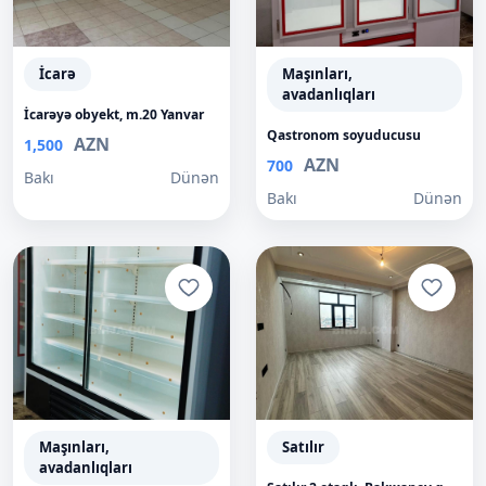
İcarə
Maşınları,
avadanlıqları
İcarəyə obyekt, m.20 Yanvar
Qastronom soyuducusu
AZN
1,500
AZN
700
Bakı
Dünən
Bakı
Dünən
Maşınları,
Satılır
avadanlıqları