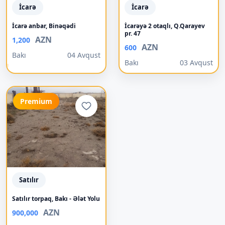
İcarə
İcarə
İcarə anbar, Binəqədi
İcarəyə 2 otaqlı, Q.Qarayev
pr. 47
AZN
1,200
AZN
600
Bakı
04 Avqust
Bakı
03 Avqust
Premium
Satılır
Satılır torpaq, Bakı - Ələt Yolu
AZN
900,000