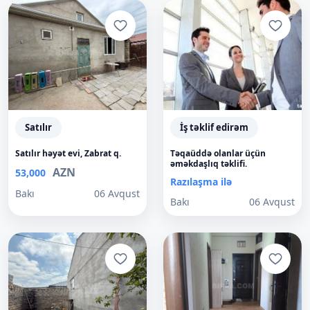
Satılır
İş təklif edirəm
Satılır həyət evi, Zabrat q.
Təqaüddə olanlar üçün
əməkdaşlıq təklifi.
AZN
53,000
Razılaşma ilə
Bakı
06 Avqust
Bakı
06 Avqust