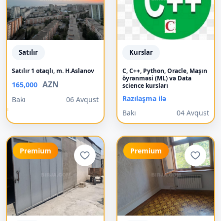
Satılır
Kurslar
Satılır 1 otaqlı, m. H.Aslanov
C, C++, Python, Oracle, Maşın
öyrənməsi (ML) və Data
AZN
165,000
science kursları
Razılaşma ilə
Bakı
06 Avqust
Bakı
04 Avqust
Premium
Premium