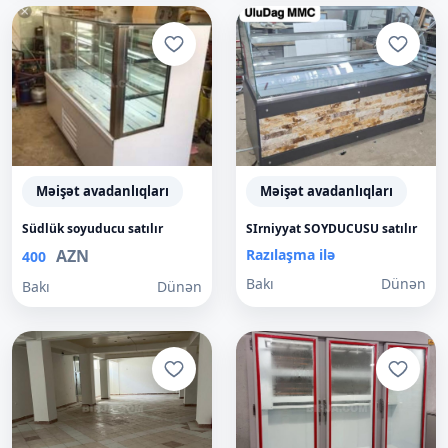
Məişət avadanlıqları
Məişət avadanlıqları
Südlük soyuducu satılır
SIrniyyat SOYDUCUSU satılır
AZN
Razılaşma ilə
400
Bakı
Dünən
Bakı
Dünən