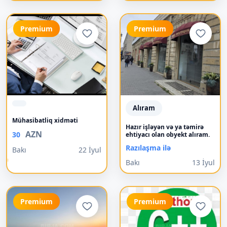
Premium
Premium
Alıram
Mühasibatliq xidməti
Hazır işləyən və ya təmirə
AZN
30
ehtiyacı olan obyekt alıram.
Razılaşma ilə
Bakı
22 İyul
Bakı
13 İyul
Premium
Premium