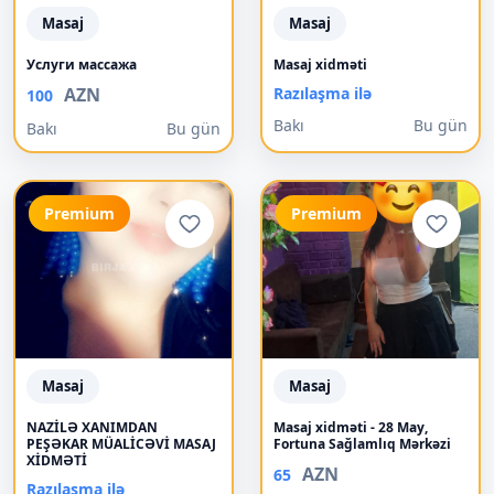
Masaj
Masaj
Услуги массажа
Masaj xidməti
AZN
Razılaşma ilə
100
Bakı
Bu gün
Bakı
Bu gün
Premium
Premium
Masaj
Masaj
NAZİLƏ XANIMDAN
Masaj xidməti - 28 May,
PEŞƏKAR MÜALİCƏVİ MASAJ
Fortuna Sağlamlıq Mərkəzi
XİDMƏTİ
AZN
65
Razılaşma ilə