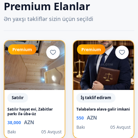
Premium Elanlar
Ən yaxşı təkliflər sizin üçün seçildi
Premium
Premium
Satılır
İş təklif edirəm
Satılır həyət evi, Zabitlər
Tələbələrə əlavə gəlir imkani
parkı ilə übə-üz
AZN
550
AZN
38,000
Bakı
05 Avqust
Bakı
05 Avqust