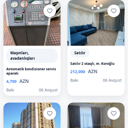
Maşınları,
Satılır
avadanlıqları
Satılır 2 otaqlı, m. Koroğlu
Avtomatik kondisioner servis
AZN
212,000
aparatı
Bakı
06 Avqust
AZN
4,700
Bakı
06 Avqust