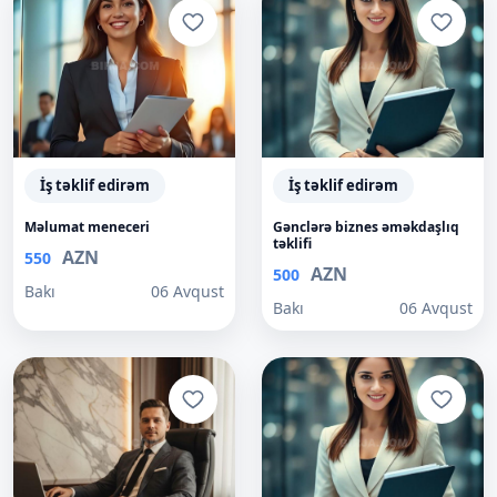
İş təklif edirəm
İş təklif edirəm
Məlumat meneceri
Gənclərə biznes əməkdaşlıq
təklifi
AZN
550
AZN
500
Bakı
06 Avqust
Bakı
06 Avqust