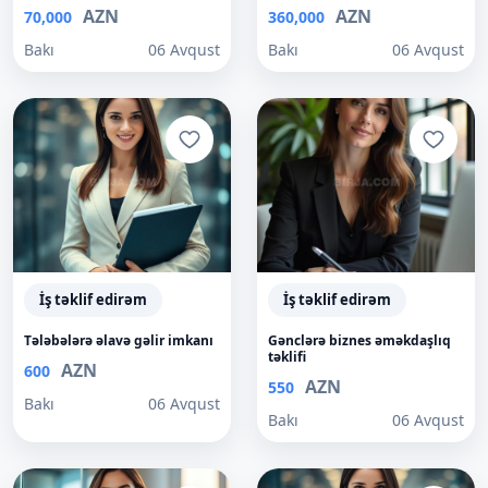
AZN
AZN
70,000
360,000
Bakı
06 Avqust
Bakı
06 Avqust
İş təklif edirəm
İş təklif edirəm
Tələbələrə əlavə gəlir imkanı
Gənclərə biznes əməkdaşlıq
təklifi
AZN
600
AZN
550
Bakı
06 Avqust
Bakı
06 Avqust