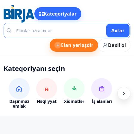
Kateqoriyalar
Axtar
+
Elan yerləşdir
Daxil ol
Kateqoriyanı seçin
Daşınmaz
Nəqliyyat
Xidmətlər
İş elanları
Alış-ve
əmlak