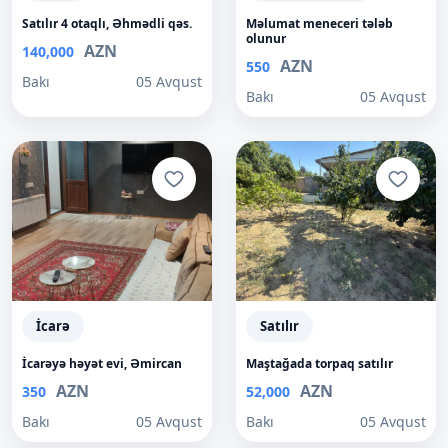
Satılır 4 otaqlı, Əhmədli qəs.
Məlumat meneceri tələb
olunur
AZN
140,000
AZN
550
Bakı
05 Avqust
Bakı
05 Avqust
İcarə
Satılır
İcarəyə həyət evi, Əmircan
Maştağada torpaq satılır
AZN
AZN
350
52,000
Bakı
05 Avqust
Bakı
05 Avqust