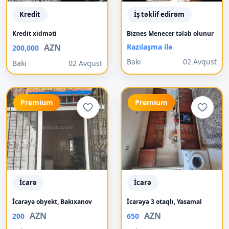
Kredit
İş təklif edirəm
Kredit xidməti
Biznes Menecer tələb olunur
AZN
Razılaşma ilə
200,000
Bakı
02 Avqust
Bakı
02 Avqust
Premium
Premium
İcarə
İcarə
İcarəyə obyekt, Bakıxanov
İcarəyə 3 otaqlı, Yasamal
AZN
AZN
200
650