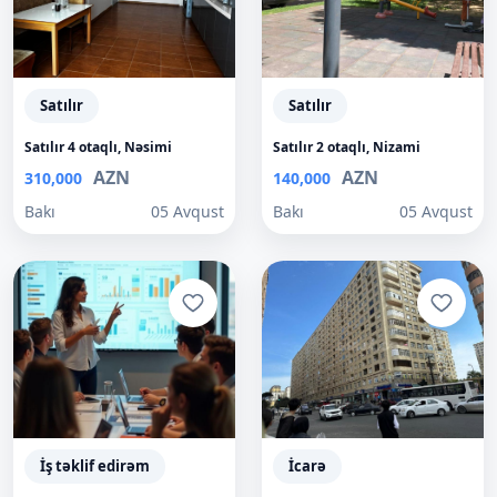
Satılır
Satılır
Satılır 4 otaqlı, Nəsimi
Satılır 2 otaqlı, Nizami
AZN
AZN
310,000
140,000
Bakı
05 Avqust
Bakı
05 Avqust
İş təklif edirəm
İcarə