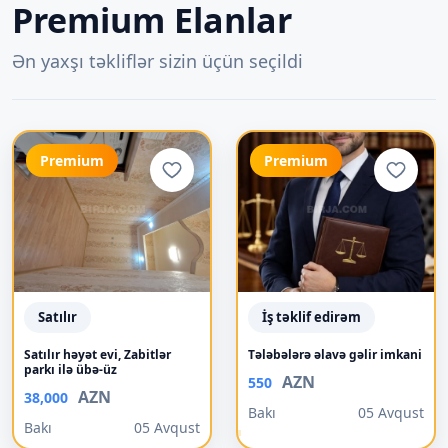
Premium Elanlar
Ən yaxşı təkliflər sizin üçün seçildi
Premium
Premium
Satılır
İş təklif edirəm
Satılır həyət evi, Zabitlər
Tələbələrə əlavə gəlir imkani
parkı ilə übə-üz
AZN
550
AZN
38,000
Bakı
05 Avqust
Bakı
05 Avqust