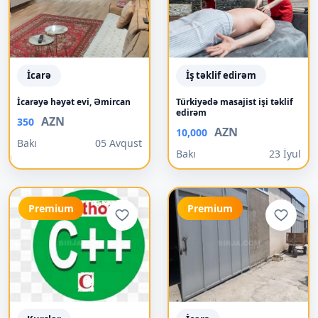
İcarə
İş təklif edirəm
İcarəyə həyət evi, Əmircan
Türkiyədə masajist işi təklif
edirəm
AZN
350
AZN
10,000
Bakı
05 Avqust
Bakı
23 İyul
Premium
Premium