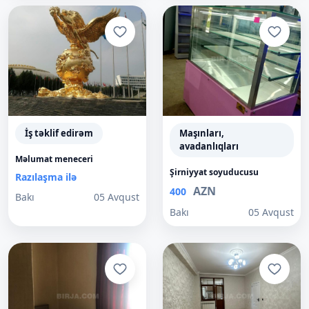
İş təklif edirəm
Maşınları,
avadanlıqları
Məlumat meneceri
Şirniyyat soyuducusu
Razılaşma ilə
AZN
400
Bakı
05 Avqust
Bakı
05 Avqust