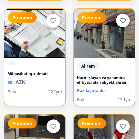
Premium
Premium
Alıram
Mühasibatliq xidməti
Hazır işləyən və ya təmirə
AZN
30
ehtiyacı olan obyekt alıram.
Razılaşma ilə
Bakı
22 İyul
Bakı
13 İyul
Premium
Premium