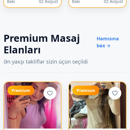
Bakı
02 Avqust
Bakı
02 Avqust
Premium Masaj
Hamısına
bax →
Elanları
Ən yaxşı təkliflər sizin üçün seçildi
Premium
Premium