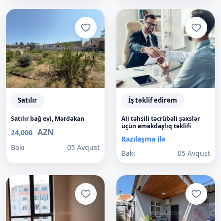
Satılır
İş təklif edirəm
Satılır bağ evi, Mərdəkan
Ali təhsili təcrübəli şəxslər
üçün əməkdaşlıq təklifi
AZN
24,000
Razılaşma ilə
Bakı
05 Avqust
Bakı
05 Avqust