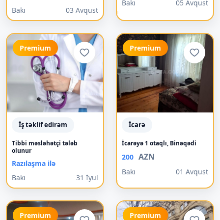
Bakı
05 Avqust
Bakı
03 Avqust
Premium
Premium
İş təklif edirəm
İcarə
Tibbi məsləhətçi tələb
İcarəyə 1 otaqlı, Binəqədi
olunur
AZN
200
Razılaşma ilə
Bakı
01 Avqust
Bakı
31 İyul
Premium
Premium