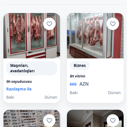
Maşınları,
Biznes
avadanlıqları
Ət vitrini
Ət soyuducusu
AZN
660
Razılaşma ilə
Bakı
Dünən
Bakı
Dünən