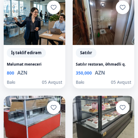
İş təklif edirəm
Satılır
Məlumat meneceri
Satılır restoran, Əhmədli q.
AZN
AZN
800
350,000
Bakı
05 Avqust
Bakı
05 Avqust