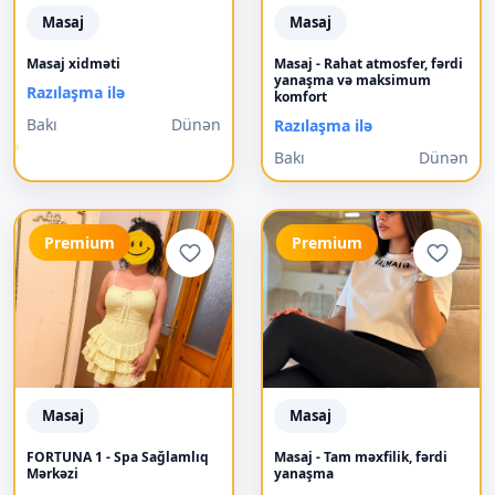
Masaj
Masaj
Masaj xidməti
Masaj - Rahat atmosfer, fərdi
yanaşma və maksimum
Razılaşma ilə
komfort
Bakı
Dünən
Razılaşma ilə
Bakı
Dünən
Premium
Premium
Masaj
Masaj
FORTUNA 1 - Spa Sağlamlıq
Masaj - Tam məxfilik, fərdi
Mərkəzi
yanaşma