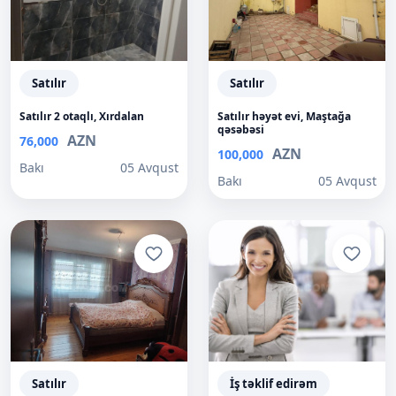
Satılır
Satılır
Satılır 2 otaqlı, Xırdalan
Satılır həyət evi, Maştağa
qəsəbəsi
AZN
76,000
AZN
100,000
Bakı
05 Avqust
Bakı
05 Avqust
Satılır
İş təklif edirəm