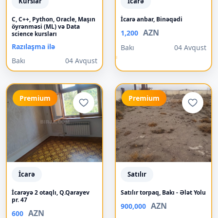
Kurslar
İcarə
C, C++, Python, Oracle, Maşın
İcarə anbar, Binəqədi
öyrənməsi (ML) və Data
AZN
1,200
science kursları
Razılaşma ilə
Bakı
04 Avqust
Bakı
04 Avqust
Premium
Premium
İcarə
Satılır
İcarəyə 2 otaqlı, Q.Qarayev
Satılır torpaq, Bakı - Ələt Yolu
pr. 47
AZN
900,000
AZN
600