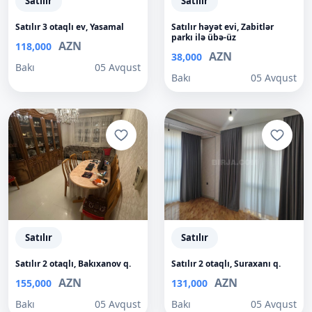
Satılır
Satılır
Satılır 3 otaqlı ev, Yasamal
Satılır həyət evi, Zabitlər
parkı ilə übə-üz
AZN
118,000
AZN
38,000
Bakı
05 Avqust
Bakı
05 Avqust
Satılır
Satılır
Satılır 2 otaqlı, Bakıxanov q.
Satılır 2 otaqlı, Suraxanı q.
AZN
AZN
155,000
131,000
Bakı
05 Avqust
Bakı
05 Avqust