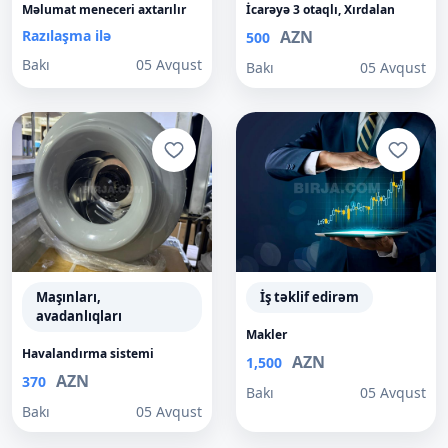
Məlumat meneceri axtarılır
İcarəyə 3 otaqlı, Xırdalan
Razılaşma ilə
AZN
500
Bakı
05 Avqust
Bakı
05 Avqust
Maşınları,
İş təklif edirəm
avadanlıqları
Makler
Havalandırma sistemi
AZN
1,500
AZN
370
Bakı
05 Avqust
Bakı
05 Avqust