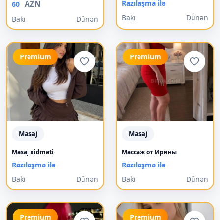
AZN
Razılaşma ilə
60
Bakı
Dünən
Bakı
Dünən
Premium
Premium
Masaj
Masaj
Masaj xidməti
Mассаж от Ирины
Razılaşma ilə
Razılaşma ilə
Bakı
Dünən
Bakı
Dünən
Premium
Premium