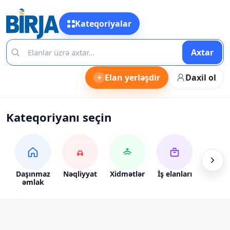
Kateqoriyalar
Axtar
+
Elan yerləşdir
Daxil ol
Kateqoriyanı seçin
Daşınmaz
Nəqliyyat
Xidmətlər
İş elanları
Alış-ve
əmlak