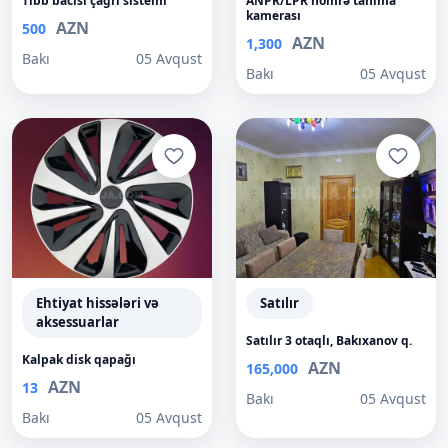
Tibb bacısı çağrı sistemi
ANPR/LPR nömrə tanıma
kamerası
AZN
500
AZN
1,300
Bakı
05 Avqust
Bakı
05 Avqust
Ehtiyat hissələri və
Satılır
aksessuarlar
Satılır 3 otaqlı, Bakıxanov q.
Kalpak disk qapağı
AZN
165,000
AZN
13
Bakı
05 Avqust
Bakı
05 Avqust