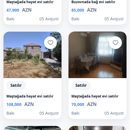
Maştağada həyət evi satılır
Buzovnada bağ evi satılır
AZN
AZN
47,900
85,000
Bakı
05 Avqust
Bakı
05 Avqust
Satılır
Satılır
Maştağada həyət evi satılır
Maştağada həyət evi satılır
AZN
AZN
108,000
70,000
Bakı
05 Avqust
Bakı
05 Avqust