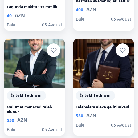
Restoran avadanliqlari satılır
Laqunda makita 115 mmlik
AZN
400
AZN
40
Bakı
05 Avqust
Bakı
05 Avqust
İş təklif edirəm
İş təklif edirəm
Məlumat meneceri tələb
Tələbələrə əlavə gəlir imkani
olunur
AZN
550
AZN
550
Bakı
05 Avqust
Bakı
05 Avqust