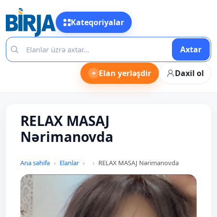
Kateqoriyalar
Axtar
+
Elan yerləşdir
Daxil ol
RELAX MASAJ
Nərimanovda
Ana səhifə
Elanlar
RELAX MASAJ Nərimanovda