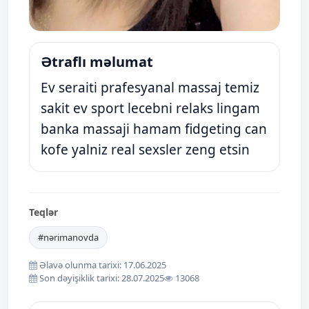
Ətraflı məlumat
Ev seraiti prafesyanal massaj temiz
sakit ev sport lecebni relaks lingam
banka massaji hamam fidgeting can
kofe yalniz real sexsler zeng etsin
Teqlər
#nərimanovda
Əlavə olunma tarixi: 17.06.2025
Son dəyişiklik tarixi: 28.07.2025
13068