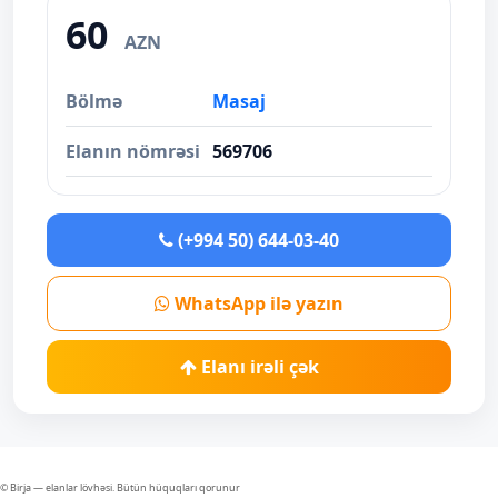
60
AZN
Bölmə
Masaj
Elanın nömrəsi
569706
(+994 50) 644-03-40
WhatsApp ilə yazın
Elanı irəli çək
© Birja — elanlar lövhəsi. Bütün hüquqları qorunur