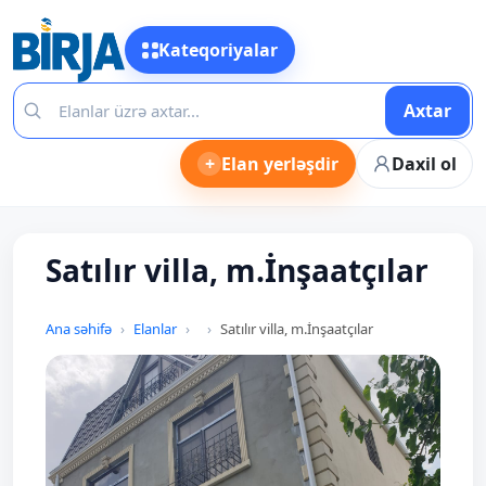
Kateqoriyalar
Axtar
+
Elan yerləşdir
Daxil ol
Satılır villa, m.İnşaatçılar
Ana səhifə
Elanlar
Satılır villa, m.İnşaatçılar