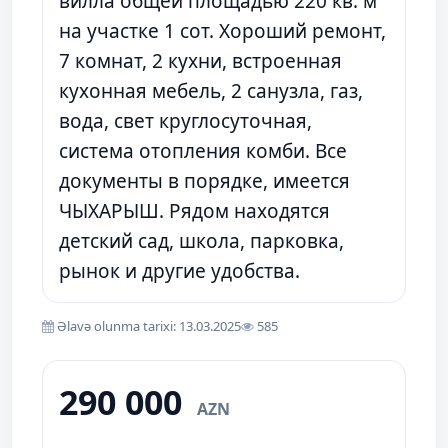
вилла общей площадью 220 кв. м
на участке 1 сот. Хороший ремонт,
7 комнат, 2 кухни, встроенная
кухонная мебель, 2 санузла, газ,
вода, свет круглосуточная,
система отопления комби. Все
документы в порядке, имеется
ЧЫХАРЫШ. Рядом находятся
детский сад, школа, парковка,
рынок и другие удобства.
Əlavə olunma tarixi: 13.03.2025
585
290 000
AZN