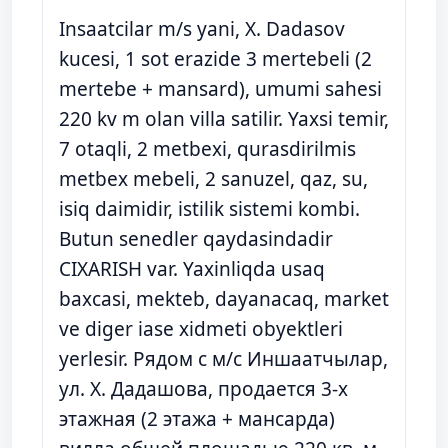
Insaatcilar m/s yani, X. Dadasov
kucesi, 1 sot erazide 3 mertebeli (2
mertebe + mansard), umumi sahesi
220 kv m olan villa satilir. Yaxsi temir,
7 otaqli, 2 metbexi, qurasdirilmis
metbex mebeli, 2 sanuzel, qaz, su,
isiq daimidir, istilik sistemi kombi.
Butun senedler qaydasindadir
CIXARISH var. Yaxinliqda usaq
baxcasi, mekteb, dayanacaq, market
ve diger iase xidmeti obyektleri
yerlesir. Рядом с м/с Иншаатчылар,
ул. Х. Дадашова, продается 3-х
этажная (2 этажа + мансарда)