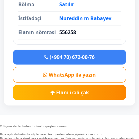
Bölmə
Satılır
İstifadəçi
Nureddin m Babayev
Elanın nömrəsi
556258
(+994 70) 672-00-76
WhatsApp ilə yazın
Elanı irəli çək
© Birja — elanlar lövhəsi. Bütün hüquqları qorunur
Birja saytında bütün loqotiplər və əmtəə nişanları onların yiyələrinə məxsusdur.
Birja-dan istifadə etmək və ya saytda elan vermək, Birja.com saytının istifadəçi razılaşmasını qəbul etmək