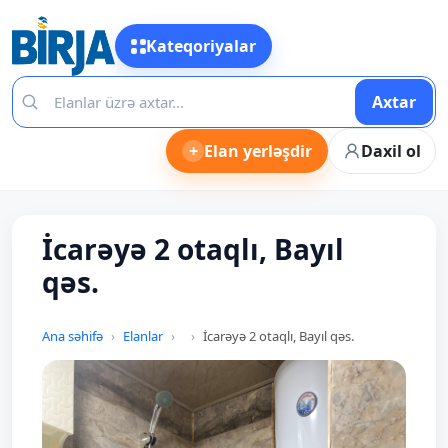
Kateqoriyalar
Axtar
+
Elan yerləşdir
Daxil ol
İcarəyə 2 otaqlı, Bayıl
qəs.
Ana səhifə
Elanlar
İcarəyə 2 otaqlı, Bayıl qəs.