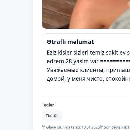
Ətraflı məlumat
Eziz kisler sizleri temiz sakit 
edrem 28 yaslm var ========
Уважаемые клиенты, приглаша
домой, у меня чисто, спокойно
Teqlər
#bütün
Əlavə olunma tarixi: 10.01.2025
Son dəyişiklik t