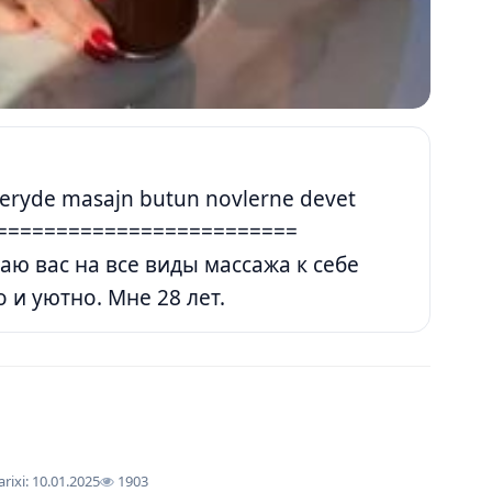
ev seryde masajn butun novlerne devet
==========================
ю вас на все виды массажа к себе
 и уютно. Мне 28 лет.
arixi: 10.01.2025
1903