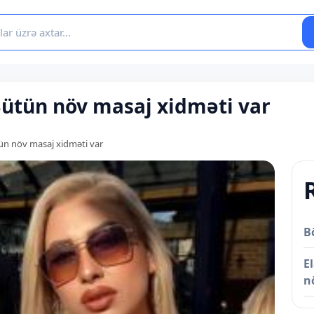
ütün növ masaj xidməti var
n növ masaj xidməti var
B
E
n