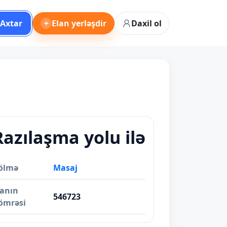
Axtar
+
Elan yerləşdir
Daxil ol
Razılaşma yolu ilə
ölmə
Masaj
lanın
546723
ömrəsi