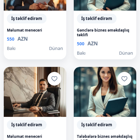
İş təklif edirəm
İş təklif edirəm
Məlumat meneceri
Gənclərə biznes əməkdaşlıq
təklifi
AZN
550
AZN
500
Bakı
Dünən
Bakı
Dünən
İş təklif edirəm
İş təklif edirəm
Məlumat meneceri
Tələbələrə biznes əməkdaşlıq