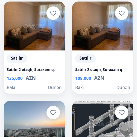
Satılır
Satılır
Satılır 2 otaqlı, Suraxanı q.
Satılır 2 otaqlı, Suraxanı q.
AZN
AZN
135,000
108,000
Bakı
Dünən
Bakı
Dünən