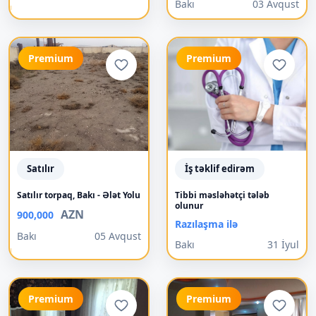
Bakı
03 Avqust
Premium
Premium
Satılır
İş təklif edirəm
Satılır torpaq, Bakı - Ələt Yolu
Tibbi məsləhətçi tələb
olunur
AZN
900,000
Razılaşma ilə
Bakı
05 Avqust
Bakı
31 İyul
Premium
Premium