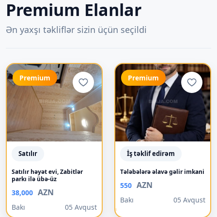
Premium Elanlar
Ən yaxşı təkliflər sizin üçün seçildi
Premium
Premium
Satılır
İş təklif edirəm
Satılır həyət evi, Zabitlər
Tələbələrə əlavə gəlir imkani
parkı ilə übə-üz
AZN
550
AZN
38,000
Bakı
05 Avqust
Bakı
05 Avqust