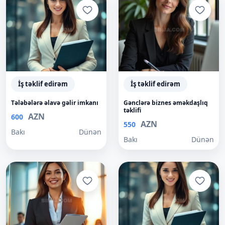
İş təklif edirəm
İş təklif edirəm
Tələbələrə əlavə gəlir imkanı
Gənclərə biznes əməkdaşlıq
təklifi
AZN
600
AZN
550
Bakı
Dünən
Bakı
Dünən