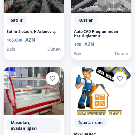
Satılır
Kurslar
Satılır 2 otaqlı, H.Aslanov q.
Auto CAD Proqramından
hazırlıqlarımız
AZN
165,000
AZN
120
Bakı
Dünən
Bakı
Dünən
Maşınları,
İş axtarıram
avadanlıqları
Муж на час!