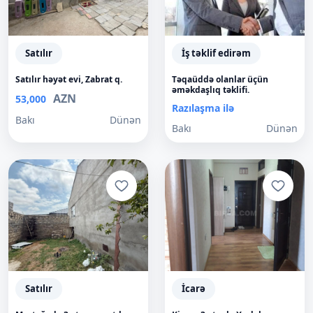
Satılır
İş təklif edirəm
Satılır həyət evi, Zabrat q.
Təqaüddə olanlar üçün
əməkdaşlıq təklifi.
AZN
53,000
Razılaşma ilə
Bakı
Dünən
Bakı
Dünən
Satılır
İcarə