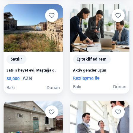
Satılır
İş təklif edirəm
Satılır həyət evi, Maştağa q.
Aktiv gənclər üçün
AZN
Razılaşma ilə
88,000
Bakı
Dünən
Bakı
Dünən