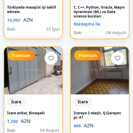
Türkiyədə masajist işi təklif
C, C++, Python, Oracle, Maşın
edirəm
öyrənməsi (ML) və Data
science kursları
AZN
10,000
Razılaşma ilə
Bakı
23 İyul
Bakı
04 Avqust
Premium
Premium
İcarə
İcarə
İcarə anbar, Binəqədi
İcarəyə 2 otaqlı, Q.Qarayev
pr. 47
AZN
1,200
AZN
600
Bakı
04 Avqust