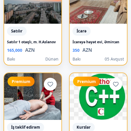
Satılır
İcarə
Satılır 1 otaqlı, m. H.Aslanov
İcarəyə həyət evi, Əmircan
AZN
AZN
165,000
350
Bakı
Dünən
Bakı
05 Avqust
Premium
Premium
İş təklif edirəm
Kurslar