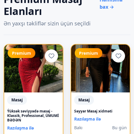
bax →
Elanları
Ən yaxşı təkliflər sizin üçün seçildi
Premium
Premium
Masaj
Masaj
Ýüksək səviyyədə masaj -
Səyyar Masaj xidməti
Klassik, Professional, ÜMUMİ
Razılaşma ilə
BƏDƏN
Bakı
Bu gün
Razılaşma ilə