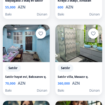
Maştağada 3 otaq ev satılır
Kirayə 3 otaqlı, Xırdalan
AZN
AZN
55,000
600
Bakı
Dünən
Bakı
Dünən
Satılır
Satılır
Satılır həyət evi, Bakıxanov q.
Satılır villa, Masazır q.
AZN
AZN
70,000
360,000
Bakı
Dünən
Bakı
Dünən