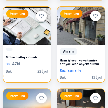
Premium
Premium
Alıram
Mühasibatliq xidməti
Hazır işləyən və ya təmirə
AZN
30
ehtiyacı olan obyekt alıram.
Razılaşma ilə
Bakı
22 İyul
Bakı
13 İyul
Premium
Premium