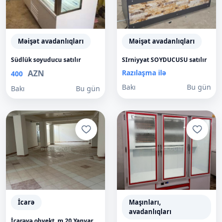
Məişət avadanlıqları
Məişət avadanlıqları
Südlük soyuducu satılır
SIrniyyat SOYDUCUSU satılır
AZN
Razılaşma ilə
400
Bakı
Bu gün
Bakı
Bu gün
İcarə
Maşınları,
avadanlıqları
İcarəyə obyekt, m.20 Yanvar