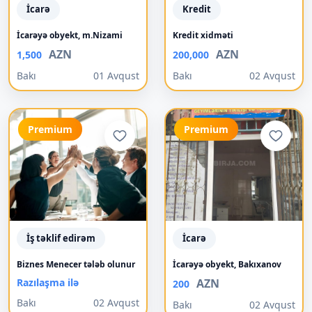
İcarə
Kredit
İcarəyə obyekt, m.Nizami
Kredit xidməti
AZN
AZN
1,500
200,000
Bakı
01 Avqust
Bakı
02 Avqust
Premium
Premium
İş təklif edirəm
İcarə
Biznes Menecer tələb olunur
İcarəyə obyekt, Bakıxanov
Razılaşma ilə
AZN
200
Bakı
02 Avqust
Bakı
02 Avqust