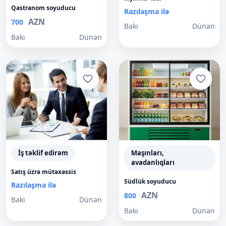
Qastranom soyuducu
Razılaşma ilə
AZN
700
Bakı
Dünən
Bakı
Dünən
İş təklif edirəm
Maşınları,
avadanlıqları
Satış üzrə mütəxəssis
Südlük soyuducu
Razılaşma ilə
AZN
800
Bakı
Dünən
Bakı
Dünən