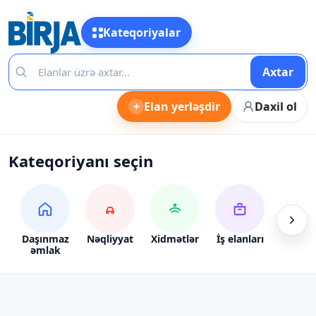
Kateqoriyalar
Axtar
+
Elan yerləşdir
Daxil ol
Kateqoriyanı seçin
Daşınmaz
Nəqliyyat
Xidmətlər
İş elanları
Alış-ve
əmlak