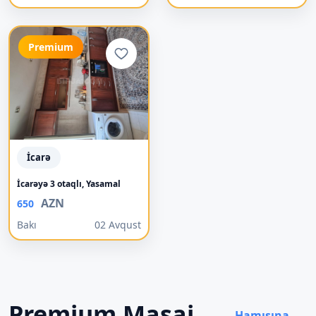
Premium
İcarə
İcarəyə 3 otaqlı, Yasamal
AZN
650
Bakı
02 Avqust
Premium Masaj
Hamısına