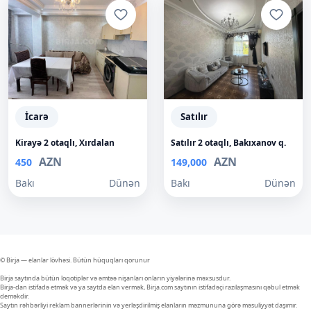
İcarə
Satılır
Kirayə 2 otaqlı, Xırdalan
Satılır 2 otaqlı, Bakıxanov q.
AZN
AZN
450
149,000
Bakı
Dünən
Bakı
Dünən
© Birja — elanlar lövhəsi. Bütün hüquqları qorunur
Birja saytında bütün loqotiplər və əmtəə nişanları onların yiyələrinə məxsusdur.
Birja-dan istifadə etmək və ya saytda elan vermək, Birja.com saytının istifadəçi razılaşmasını qəbul etmək
deməkdir.
Saytın rəhbərliyi reklam bannerlərinin və yerləşdirilmiş elanların məzmununa görə məsuliyyət daşımır.