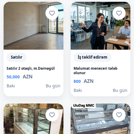
Satılır
İş təklif edirəm
Satılır 2 otaqlı, m.Dərnəgül
Məlumat meneceri tələb
olunur
AZN
50,000
AZN
800
Bakı
Bu gün
Bakı
Bu gün