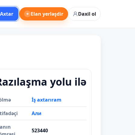
Axtar
+
Elan yerləşdir
Daxil ol
Razılaşma yolu ilə
ölmə
İş axtarıram
tifadəçi
Али
lanın
523440
ömrəsi