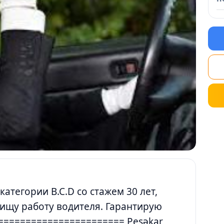
тегории B.C.D со стажем 30 лет,
 ищу работу водителя. Гарантирую
======================== Peşəkar