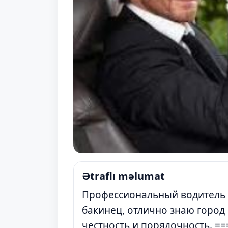
Ətraflı məlumat
Профессиональный водитель ка
бакинец, отлично знаю город
честность и порядочность. =