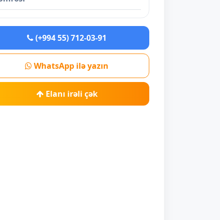
(+994 55) 712-03-91
WhatsApp ilə yazın
Elanı irəli çək