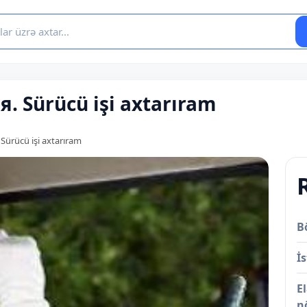
 Sürücü işi axtarıram
ürücü işi axtarıram
B
İs
E
n