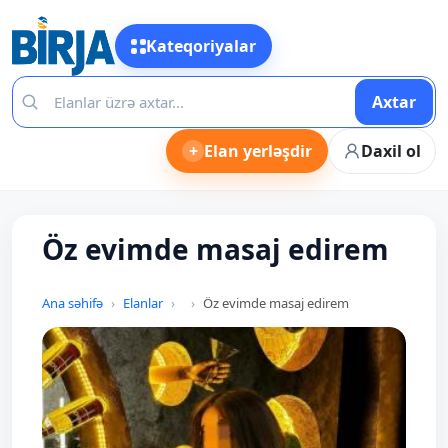
Kateqoriyalar
Axtar
+
Elan yerləşdir
Daxil ol
Öz evimde masaj edirem
Ana səhifə
Elanlar
Öz evimde masaj edirem