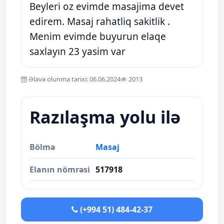
Beyleri oz evimde masajima devet
edirem. Masaj rahatliq sakitlik .
Menim evimde buyurun elaqe
saxlayın 23 yasim var
Əlavə olunma tarixi: 06.06.2024
2013
Razılaşma yolu ilə
Bölmə
Masaj
Elanın nömrəsi
517918
(+994 51) 484-42-37