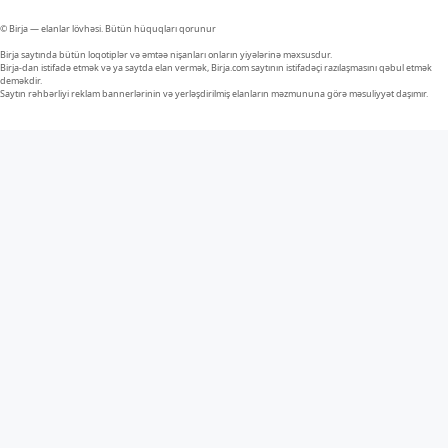
© Birja — elanlar lövhəsi. Bütün hüquqları qorunur
Birja saytında bütün loqotiplər və əmtəə nişanları onların yiyələrinə məxsusdur.
Birja-dan istifadə etmək və ya saytda elan vermək, Birja.com saytının istifadəçi razılaşmasını qəbul etmək
deməkdir.
Saytın rəhbərliyi reklam bannerlərinin və yerləşdirilmiş elanların məzmununa görə məsuliyyət daşımır.