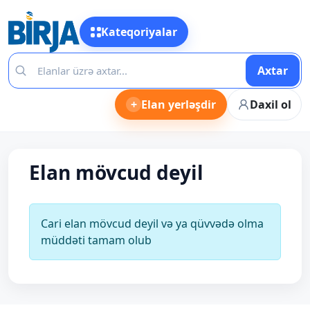
Kateqoriyalar
Axtar
+
Elan yerləşdir
Daxil ol
Elan mövcud deyil
Cari elan mövcud deyil və ya qüvvədə olma
müddəti tamam olub